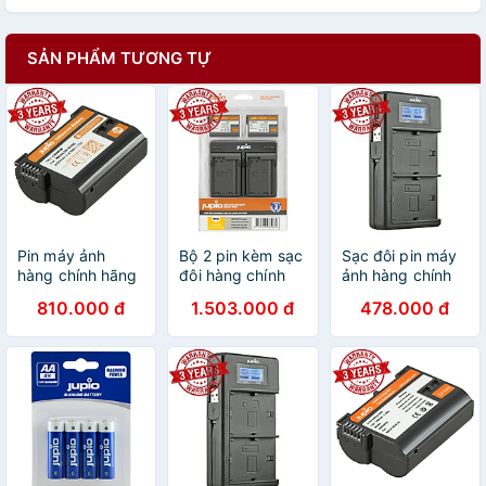
SẢN PHẨM TƯƠNG TỰ
Pin máy ảnh
Bộ 2 pin kèm sạc
Sạc đôi pin máy
hàng chính hãng
đôi hàng chính
ảnh hàng chính
Jupio EN-EL15C
hãng Jupio EN-
hãng Jupio LP-
810.000 đ
1.503.000 đ
478.000 đ
2100mAh dùng
EL15B 1700mAh
E10
cho Nikon