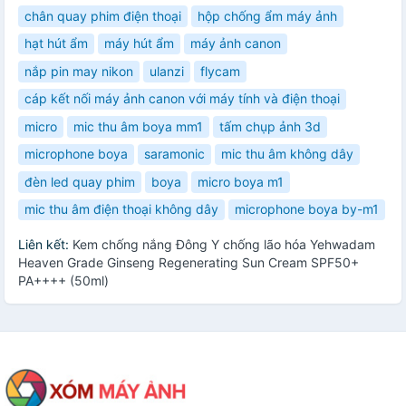
chân quay phim điện thoại
hộp chống ẩm máy ảnh
hạt hút ẩm
máy hút ẩm
máy ảnh canon
nắp pin may nikon
ulanzi
flycam
cáp kết nối máy ảnh canon với máy tính và điện thoại
micro
mic thu âm boya mm1
tấm chụp ảnh 3d
microphone boya
saramonic
mic thu âm không dây
đèn led quay phim
boya
micro boya m1
mic thu âm điện thoại không dây
microphone boya by-m1
Liên kết:
Kem chống nắng Đông Y chống lão hóa Yehwadam
Heaven Grade Ginseng Regenerating Sun Cream SPF50+
PA++++ (50ml)