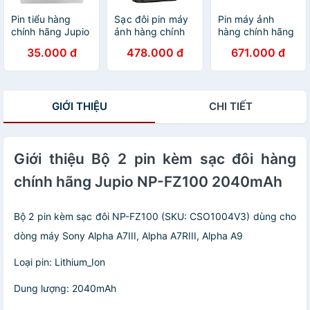
Pin tiểu hàng
Sạc đôi pin máy
Pin máy ảnh
chính hãng Jupio
ảnh hàng chính
hàng chính hãng
AA Alkaline hàng
hãng Jupio NP-
Jupio EN-EL15
35.000 đ
478.000 đ
671.000 đ
chính hãng Jupio
FZ100
1700mAh 11.9Wh
vỉ 4 viên
dùng cho Nikon
GIỚI THIỆU
CHI TIẾT
Giới thiệu Bộ 2 pin kèm sạc đôi hàng
chính hãng Jupio NP-FZ100 2040mAh
Bộ 2 pin kèm sạc đôi NP-FZ100 (SKU: CSO1004V3) dùng cho
dòng máy Sony Alpha A7III, Alpha A7RIII, Alpha A9
Loại pin: Lithium_Ion
Dung lượng: 2040mAh