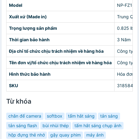
Model
NP-FZ100
Xuất xứ (Made in)
Trung Quố
Trọng lượng sản phẩm
0.825 lb
Thời gian bảo hành
3 Năm
Địa chỉ tổ chức chịu trách nhiệm về hàng hóa
Công ty cổ
Tên đơn vị/tổ chức chịu trách nhiệm về hàng hóa
Công ty cổ
Hình thức bảo hành
Hóa đơn
SKU
31858447
Từ khóa
chân đế camera
softbox
tấm hắt sáng
tản sáng
tản sáng flash
bùi nhùi thép
tấm hắt sáng chụp ảnh
hộp đựng thẻ nhớ
gậy quay phim
máy ảnh