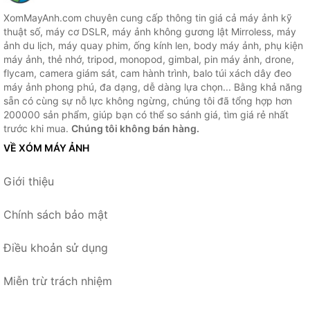
XomMayAnh.com chuyên cung cấp thông tin giá cả máy ảnh kỹ
thuật số, máy cơ DSLR, máy ảnh không gương lật Mirroless, máy
ảnh du lịch, máy quay phim, ống kính len, body máy ảnh, phụ kiện
máy ảnh, thẻ nhớ, tripod, monopod, gimbal, pin máy ảnh, drone,
flycam, camera giám sát, cam hành trình, balo túi xách dây đeo
máy ảnh phong phú, đa dạng, dễ dàng lựa chọn... Bằng khả năng
sẵn có cùng sự nỗ lực không ngừng, chúng tôi đã tổng hợp hơn
200000 sản phẩm, giúp bạn có thể so sánh giá, tìm giá rẻ nhất
trước khi mua.
Chúng tôi không bán hàng.
VỀ XÓM MÁY ẢNH
Giới thiệu
Chính sách bảo mật
Điều khoản sử dụng
Miễn trừ trách nhiệm