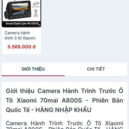
Camera hành
trình ô tô Xiaomi
70mai cao cấp
5.569.000 đ
A800S chất
lượng hình ảnh
4K, tích hợp Wifi
(Bộ tích hợp
GIỚI THIỆU
CHI TIẾT
Camera trước +
Sau) - Bản Quốc
Tế - Hàng Nhập
Khẩu
Giới thiệu Camera Hành Trình Trước Ô
Tô Xiaomi 70mai A800S - Phiên Bản
Quốc Tế - HÀNG NHẬP KHẨU
Camera Hành Trình Trước Ô Tô Xiaomi