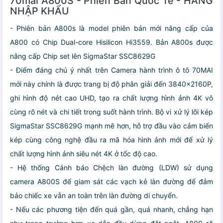
70mai A800S - Phiên Bản Quốc Tế - HÀNG
NHẬP KHẨU
- Phiên bản A800s là model phiên bản mới nâng cấp của
A800 có Chip Dual-core Hisilicon Hi3559. Bản A800s được
nâng cấp Chip set lên SigmaStar SSC8629G
- Điểm đáng chú ý nhất trên Camera hành trình ô tô 70MAI
mới này chính là được trang bị độ phân giải đến 3840x2160P,
ghi hình độ nét cao UHD, tạo ra chất lượng hình ảnh 4K vô
cùng rõ nét và chi tiết trong suốt hành trình. Bộ vi xử lý lõi kép
SigmaStar SSC8629G mạnh mẽ hơn, hỗ trợ đầu vào cảm biến
kép cùng công nghệ đầu ra mã hóa hình ảnh mới để xử lý
chất lượng hình ảnh siêu nét 4K ở tốc độ cao.
- Hệ thống Cảnh báo Chệch làn đường (LDW) sử dụng
camera A800S để giam sát các vạch kẻ làn đường để đảm
bảo chiếc xe vẫn an toàn trên làn đường di chuyển.
- Nếu các phương tiện đến quá gần, quá nhanh, chẳng hạn