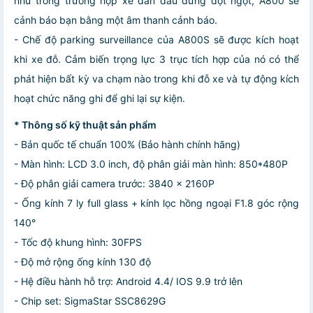
như trong trường hợp xe dẫn đầu dừng đột ngột, A800 sẽ
cảnh báo bạn bằng một âm thanh cảnh báo.
- Chế độ parking surveillance của A800S sẽ được kích hoạt
khi xe đỗ. Cảm biến trọng lực 3 trục tích hợp của nó có thể
phát hiện bất kỳ va chạm nào trong khi đỗ xe và tự động kích
hoạt chức năng ghi để ghi lại sự kiện.
* Thông số kỹ thuật sản phẩm
- Bản quốc tế chuẩn 100% (Bảo hành chính hãng)
- Màn hình: LCD 3.0 inch, độ phân giải màn hình: 850*480P
- Độ phân giải camera trước: 3840 x 2160P
- Ống kính 7 ly full glass + kính lọc hồng ngoại F1.8 góc rộng
140°
- Tốc độ khung hình: 30FPS
- Độ mở rộng ống kính 130 độ
- Hệ điều hành hỗ trợ: Android 4.4/ IOS 9.9 trở lên
- Chip set: SigmaStar SSC8629G