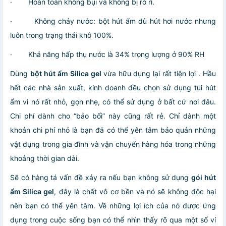
·
Hoàn toàn không bụi và không bị rò rỉ.
·
Không chảy nước: bột hút ẩm dù hút hơi nước nhưng
luôn trong trạng thái khô 100%.
·
Khả năng hấp thụ nước là 34% trọng lượng ở 90% RH
Dùng
bột hút ẩm Silica gel
vừa hữu dụng lại rất tiện lợi . Hầu
hết các nhà sản xuất, kinh doanh đều chọn sử dụng túi hút
ẩm vì nó rất nhỏ, gọn nhẹ, có thể sử dụng ở bất cứ nơi đâu.
Chi phí dành cho “bảo bối” này cũng rất rẻ. Chỉ dành một
khoản chi phí nhỏ là bạn đã có thể yên tâm bảo quản những
vật dụng trong gia đình và vận chuyển hàng hóa trong những
khoảng thời gian dài.
Sẽ có hàng tá vấn đề xảy ra nếu bạn không sử dụng
gói hút
ẩm Silica gel
, đây là chất vô cơ bền và nó sẽ không độc hại
nên bạn có thể yên tâm. Về những lợi ích của nó được ứng
dụng trong cuộc sống bạn có thể nhìn thấy rõ qua một số ví