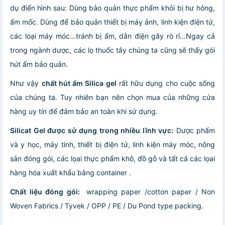
dụ điển hình sau: Dùng bảo quản thực phẩm khỏi bị hư hỏng,
ẩm mốc. Dùng để bảo quản thiết bị máy ảnh, linh kiện điện tử,
các loại máy móc…tránh bị ẩm, dẫn điện gây rò rỉ…Ngay cả
trong ngành dược, các lọ thuốc tây chúng ta cũng sẽ thấy gói
hút ẩm bảo quản.
Như vậy
chất hút ẩm Silica gel
rất hữu dụng cho cuộc sống
của chúng ta. Tuy nhiên bạn nên chọn mua của những cửa
hàng uy tín để đảm bảo an toàn khi sử dụng.
Silicat Gel được sử dụng trong nhiều lĩnh vực:
Dược phẩm
và y học, máy tính, thiết bị điện tử, linh kiện máy móc, nông
sản đóng gói, các lọai thực phẩm khô, đồ gỗ và tất cả các lọai
hàng hóa xuất khẩu bằng container .
Chất liệu đóng gói:
wrapping paper /cotton paper / Non
Woven Fabrics / Tyvek / OPP / PE / Du Pond type packing.