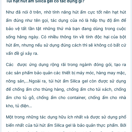
Túi hạt hút ẩm Silica gel có tác dụng gì?
Như đã nói ở trên, nhờ tính năng hút ẩm cực tốt nên hạt hút
ẩm đúng như tên gọi, tác dụng của nó là hấp thụ độ ẩm để
bảo vệ tất tần tật những thứ mà bạn đang dùng trong cuộc
sống hằng ngày. Có nhiều thông tin về tính độc hại của bột
hút ẩm, nhưng nếu sử dụng đúng cách thì sẽ không có bất cứ
vấn đề gì xảy ra.
Các được ứng dụng rộng rãi trong ngành đóng gói, tạo ra
các sản phẩm bảo quản các thiết bị máy móc, hàng may mặc,
nông sản,…Ngoài ra, túi hút ẩm Silica gel còn được sử dụng
để chống ẩm cho thùng hàng, chống ẩm cho túi xách, chống
ẩm cho tủ gỗ, chống ẩm cho container, chống ẩm cho nhà
kho, tủ điện…
Một trong những tác dụng hữu ích nhất và được sử dụng phổ
biến nhất của túi hút ẩm Silica gel là bảo quản thực phẩm. Bởi