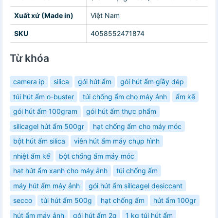
Xuất xứ (Made in)
Việt Nam
SKU
4058552471874
Từ khóa
camera ip
silica
gói hút ẩm
gói hút ẩm giầy dép
túi hút ẩm o-buster
túi chống ẩm cho máy ảnh
ẩm kế
gói hút ẩm 100gram
gói hút ẩm thực phẩm
silicagel hút ẩm 500gr
hạt chống ẩm cho máy móc
bột hút ẩm silica
viên hút ẩm máy chụp hình
nhiệt ẩm kế
bột chống ẩm máy móc
hạt hút ẩm xanh cho máy ảnh
túi chống ẩm
máy hút ẩm máy ảnh
gói hút ẩm silicagel desiccant
secco
túi hút ẩm 500g
hạt chống ẩm
hút ẩm 100gr
hút ẩm máy ảnh
gói hút ẩm 2g
1 kg túi hút ẩm