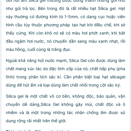
Gói hút ẩm Silica gel
thường được đóng thành những gói nhỏ
như gói trà lọc. Bên trong đó là rất nhiều hạt Silica gel. Hạt
này thường có đường kính từ 1-5mm, có dạng cục hoặc viên
hình cầu tùy thuộc phương pháp tạo hạt khi điều chế, khi sờ
thấy cứng. Khi còn khô nó sẽ có màu hơi phớt xanh, khi bắt
đầu ngậm hơi nước, nó chuyển dần sang màu xanh nhạt, rồi
màu hồng, cuối cùng là trắng đục.
Ngoài khả năng hút nước mạnh, Silica Gel còn được dùng làm
chất mang xúc tác do đặc tính xốp của nó; chất hấp phụ (pha
tĩnh) trong phân tích sắc kí. Cần phân biệt loại hạt silicagel
dùng để hút ẩm và loại dùng làm chất nhồi trong cột sắc ký.
Silica gel là một chất vô cơ bền, không độc, bảo quản, vận
chuyển dễ dàng,Silica Gel không gây mùi, chất độc và ô
nhiễm và là một trong những tác nhân chống ẩm được sử
dụng rộng rãi nhất trên thế giới.