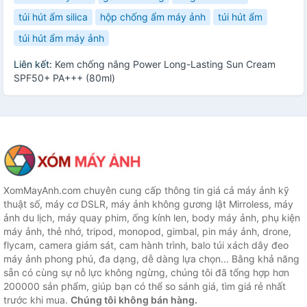
túi hút ẩm silica
hộp chống ẩm máy ảnh
túi hút ẩm
túi hút ẩm máy ảnh
Liên kết:
Kem chống nắng Power Long-Lasting Sun Cream
SPF50+ PA+++ (80ml)
XomMayAnh.com chuyên cung cấp thông tin giá cả máy ảnh kỹ
thuật số, máy cơ DSLR, máy ảnh không gương lật Mirroless, máy
ảnh du lịch, máy quay phim, ống kính len, body máy ảnh, phụ kiện
máy ảnh, thẻ nhớ, tripod, monopod, gimbal, pin máy ảnh, drone,
flycam, camera giám sát, cam hành trình, balo túi xách dây đeo
máy ảnh phong phú, đa dạng, dễ dàng lựa chọn... Bằng khả năng
sẵn có cùng sự nỗ lực không ngừng, chúng tôi đã tổng hợp hơn
200000 sản phẩm, giúp bạn có thể so sánh giá, tìm giá rẻ nhất
trước khi mua.
Chúng tôi không bán hàng.