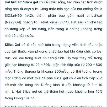
Hạt hút ẩm Silica gel
có cấu trúc rỗng, tạo hình hạt tròn được
tổng hợp từ oxyt silic. Công thức hóa học của hạt chống ẩm là
SiO2.nH2O (n<2), thành phần bao gồm natri othosilicat
(Na2SiO4) hoặc Silic TetraClorua (SiCl4). Hạt sau khi chế tạo
có dạng xốp và hơi cứng, bên trong là những khoang trống
nhỏ để chứa nước.
Silica Gel
có lỗ xốp nhỏ bên trong, dạng viên hình cầu hoặc
cục tuỳ thuộc vào phương pháp tạo hạt khi điều chế, có loại
đục, có loại trong suốt như thuỷ tinh. Độ xốp thay đổi trong
giới hạn khoảng từ 20 – 60%, diện tích tiếp xúc từ 200 – 800
2
2
m
/g.Thông thường là khoảng 800m
/g, có thể tưởng tượng
một lượng cỡ một thìa cà phê silica gel có diện tích tiếp xúc
cỡ một sân bóng đá. Đường kính lỗ xốp khoảng từ 3 – 10
nm. ). Hạt Silica gel có thể thấm hút nước khoảng hơn 40%
trọng lượng của nó.