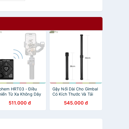
ohem HRT03 - Điều
Gậy Nối Dài Cho Gimbal
hiển Từ Xa Không Dây
Có Kích Thước Và Tải
luetooth Cho Gimbal
Trọng Lớn, Chiều Cao
511.000 đ
545.000 đ
ohem - Hàng chính
Tối Đa 50cm- hàng
ãng
nhập khẩu