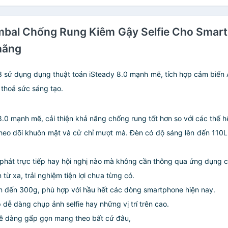
imbal Chống Rung Kiêm Gậy Selfie Cho Smartp
hãng
 sử dụng dụng thuật toán iSteady 8.0 mạnh mẽ, tích hợp cảm biến AI
à thoả sức sáng tạo.
y 8.0 mạnh mẽ, cải thiện khả năng chống rung tốt hơn so với các thế
 theo dõi khuôn mặt và cử chỉ mượt mà. Đèn có độ sáng lên đến 11
 phát trực tiếp hay hội nghị nào mà không cần thông qua ứng dụng 
 từ xa, trải nghiệm tiện lợi chưa từng có.
 đến 300g, phù hợp với hầu hết các dòng smartphone hiện nay.
dễ dàng chụp ảnh selfie hay những vị trí trên cao.
dễ dàng gấp gọn mang theo bất cứ đâu,