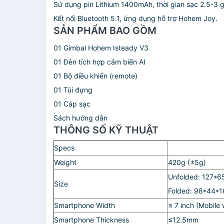
Sử dụng pin Lithium 1400mAh, thời gian sạc 2.5-3 gi
Kết nối Bluetooth 5.1, ứng dụng hỗ trợ Hohem Joy.
SẢN PHẨM BAO GỒM
01 Gimbal Hohem Isteady V3
01 Đèn tích hợp cảm biến AI
01 Bộ điều khiển (remote)
01 Túi đựng
01 Cáp sạc
Sách hướng dẫn
THÔNG SỐ KỸ THUẬT
Specs
Weight
420g (±5g)
Unfolded: 127*
Size
Folded: 98*44*
Smartphone Width
≤ 7 inch (Mobil
Smartphone Thickness
≤12.5mm