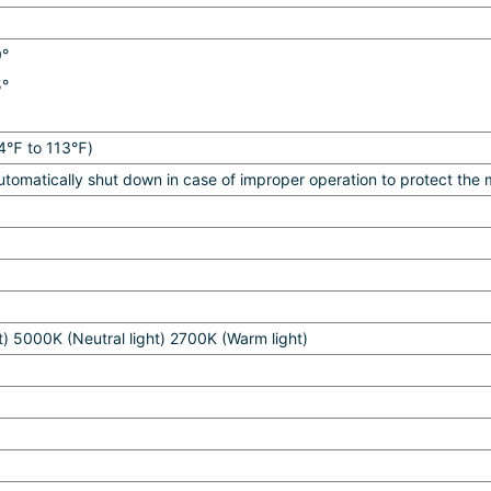
0°
5°
14℉ to 113℉)
utomatically shut down in case of improper operation to protect the 
t) 5000K (Neutral light) 2700K (Warm light)