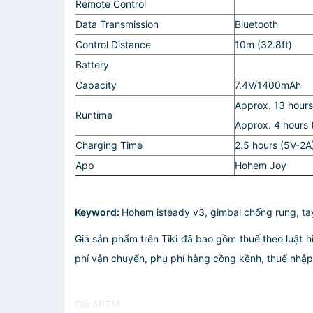
Remote Control
Data Transmission
Bluetooth
Control Distance
10m (32.8ft)
Battery
Capacity
7.4V/1400mAh
Approx. 13 hours
Runtime
Approx. 4 hours (
Charging Time
2.5 hours (5V-2A
App
Hohem Joy
Keyword:
Hohem isteady v3, gimbal chống rung, tay 
Giá sản phẩm trên Tiki đã bao gồm thuế theo luật h
phí vận chuyển, phụ phí hàng cồng kềnh, thuế nhập kh
Giá APTM