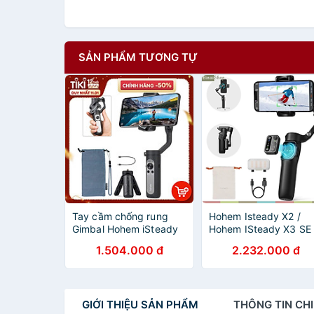
SẢN PHẨM TƯƠNG TỰ
Tay cầm chống rung
Hohem Isteady X2 /
Gimbal Hohem iSteady
Hohem ISteady X3 SE 
X - tay cầm chống rung
Hohem ISteady X3 -
1.504.000 đ
2.232.000 đ
3 trục cho điện thoại
Gimbal | Tay cầm chố
nhẹ nhất thế giới - Hàng
rung có remote điều
chính hãng
khiển từ xa dùng cho
smartphone - Hàng
GIỚI THIỆU
SẢN PHẨM
THÔNG TIN
CHI
Chính Hãng