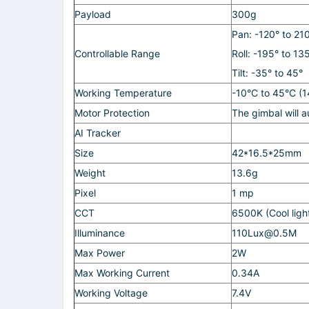
Payload
300g
Pan: -120° to 21
Controllable Range
Roll: -195° to 13
Tilt: -35° to 45°
Working Temperature
-10°C to 45°C (
Motor Protection
The gimbal will a
AI Tracker
Size
42*16.5*25mm
Weight
13.6g
Pixel
1 mp
CCT
6500K (Cool ligh
Illuminance
110Lux@0.5M
Max Power
2W
Max Working Current
0.34A
Working Voltage
7.4V