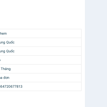
ohem
ung Quốc
ung Quốc
ó
 Tháng
a đơn
264720677813