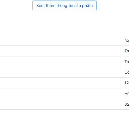
Xem thêm thông tin sản phẩm
h
Tr
Tr
C
12
Hó
3