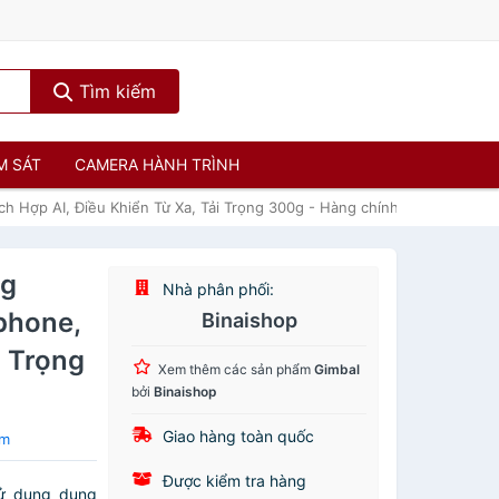
Tìm kiếm
M SÁT
CAMERA HÀNH TRÌNH
h Hợp AI, Điều Khiển Từ Xa, Tải Trọng 300g - Hàng chính hãng
ng
Nhà phân phối:
phone,
Binaishop
i Trọng
Xem thêm các sản phẩm
Gimbal
bởi
Binaishop
Giao hàng toàn quốc
em
Được kiểm tra hàng
sử dụng dụng