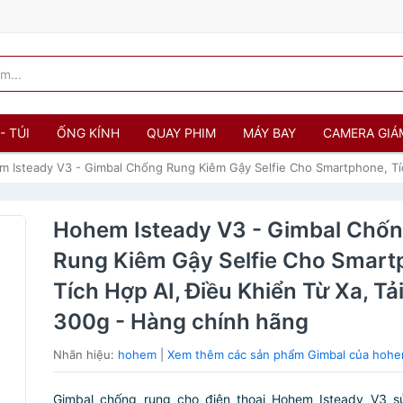
- TÚI
ỐNG KÍNH
QUAY PHIM
MÁY BAY
CAMERA GIÁ
 Isteady V3 - Gimbal Chống Rung Kiêm Gậy Selfie Cho Smartphone, Tíc
Hohem Isteady V3 - Gimbal Chố
Rung Kiêm Gậy Selfie Cho Smart
Tích Hợp AI, Điều Khiển Từ Xa, Tả
300g - Hàng chính hãng
Nhãn hiệu:
hohem
|
Xem thêm các sản phẩm Gimbal của hoh
Gimbal chống rung cho điện thoại Hohem Isteady V3 