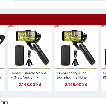
Hohem ISteady Mobile
Gimbal chống rung 3
H
/
+ (New Version) -
trục nhỏ, nhẹ Hohem
K
Gimbal Chống Rung
iSteady Mobile plus,
B
2.148.000 đ
2.148.000 đ
ng
Dành Cho Điện Thoại,
hàng chính hãng
H
Nhận Diện Khuôn Mặt,
h
Theo Dõi Chuyển Động,
Hoạt Động 13 Giờ
 TIẾT