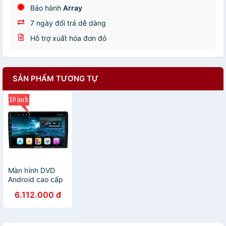
Bảo hành
Array
7 ngày đổi trả dễ dàng
Hỗ trợ xuất hóa đơn đỏ
SẢN PHẨM TƯƠNG TỰ
Màn hình DVD
Android cao cấp
Wifi, 4G dùng
6.112.000 đ
cho tất cả các
loại xe ô tô Ram
2G Rom 64G -
Hàng Chính Hàng