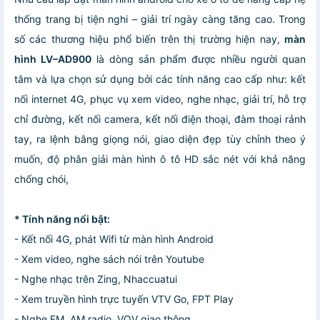
thống trang bị tiện nghi – giải trí ngày càng tăng cao. Trong
số các thương hiệu phổ biến trên thị trường hiện nay,
màn
hình LV–AD900
là dòng sản phẩm được nhiều người quan
tâm và lựa chọn sử dụng bởi các tính năng cao cấp như: kết
nối internet 4G, phục vụ xem video, nghe nhạc, giải trí, hỗ trợ
chỉ đường, kết nối camera, kết nối điện thoại, đàm thoại rảnh
tay, ra lệnh bằng giọng nói, giao diện đẹp tùy chỉnh theo ý
muốn, độ phân giải màn hình ô tô HD sắc nét với khả năng
chống chói,
* Tính năng nổi bật:
- Kết nối 4G, phát Wifi từ màn hình Android
- Xem video, nghe sách nói trên Youtube
- Nghe nhạc trên Zing, Nhaccuatui
- Xem truyền hình trực tuyến VTV Go, FPT Play
- Nghe FM, AM radio, VOV giao thông