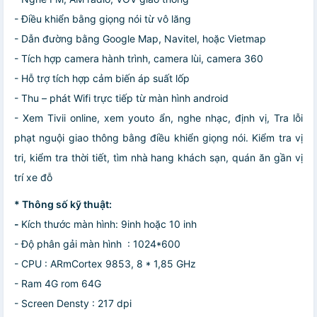
- Điều khiển bằng giọng nói từ vô lăng
- Dẫn đường bằng Google Map, Navitel, hoặc Vietmap
- Tích hợp camera hành trình, camera lùi, camera 360
- Hỗ trợ tích hợp cảm biến áp suất lốp
- Thu – phát Wifi trực tiếp từ màn hình android
- Xem Tivii online, xem youto ẩn, nghe nhạc, định vị, Tra lỗi
phạt nguội giao thông bằng điều khiển giọng nói. Kiểm tra vị
tri, kiểm tra thời tiết, tìm nhà hang khách sạn, quán ăn gần vị
trí xe đỗ
* Thông số kỹ thuật:
-
Kích thước màn hình: 9inh hoặc 10 inh
- Độ phân gải màn hình : 1024*600
- CPU : ARmCortex 9853, 8 * 1,85 GHz
- Ram 4G rom 64G
- Screen Densty : 217 dpi