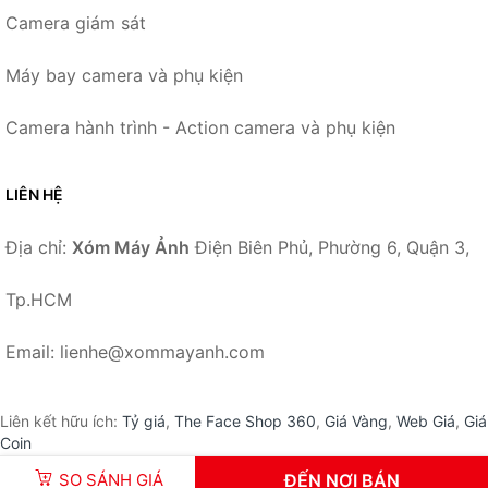
Camera giám sát
Máy bay camera và phụ kiện
Camera hành trình - Action camera và phụ kiện
LIÊN HỆ
Địa chỉ:
Xóm Máy Ảnh
Điện Biên Phủ, Phường 6, Quận 3,
Tp.HCM
Email: lienhe@xommayanh.com
Liên kết hữu ích:
Tỷ giá
,
The Face Shop 360
,
Giá Vàng
,
Web Giá
,
Giá
Coin
SO SÁNH GIÁ
ĐẾN NƠI BÁN
© 2026 –
XomMayAnh.com
-
Xóm Máy Ảnh
.