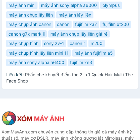
máy ảnh mini
máy ảnh sony alpha a6000
olympus
máy ảnh chụp lấy liền
máy ảnh lấy liền
máy chụp ảnh canon
canon
fujifilm xa7
fujifilm xt200
canon g7x mark ii
máy ảnh chụp lấy liền giá rẻ
máy chụp hình
sony zv-1
canon r
m200
máy chụp hình lấy liền mini 11
máy ảnh fujifilm a5
máy ảnh sony alpha a6400
fujifilm xe3
Liên kết:
Phấn che khuyết điểm tóc 2 in 1 Quick Hair Multi The
Face Shop
XomMayAnh.com chuyên cung cấp thông tin giá cả máy ảnh kỹ
thuật số, máy cơ DSLR, máy ảnh không gương lật Mirroless, máy