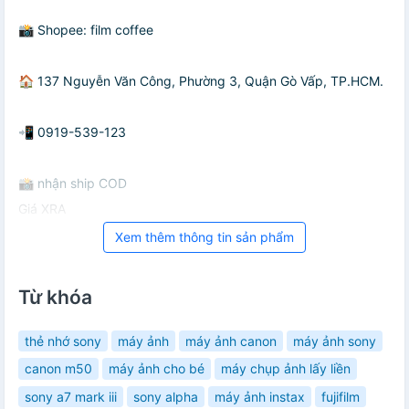
📸 Shopee: film coffee
🏠 137 Nguyễn Văn Công, Phường 3, Quận Gò Vấp, TP.HCM.
📲 0919-539-123
📸 nhận ship COD
Giá XRA
Xem thêm thông tin sản phẩm
Từ khóa
thẻ nhớ sony
máy ảnh
máy ảnh canon
máy ảnh sony
canon m50
máy ảnh cho bé
máy chụp ảnh lấy liền
sony a7 mark iii
sony alpha
máy ảnh instax
fujifilm