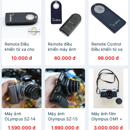
Remote Điều
Remote điều
Remote Control
khiển từ xa cho
khiển máy ảnh
Điều khiển từ xa
máy ảnh olympus
OLYMPUS
cho máy ảnh
10.000 đ
60.000 đ
99.000 đ
olympus
Máy ảnh
Máy ảnh
Máy ảnh film
OLympus SZ-14
Olympus SZ-15
Olympus OM1 +
cảm biến 14Mpx
màn 3inh cảm
lens Olympus
1.590.000 đ
1.990.000 đ
3.000.000 đ
quay chụp tốt
biết 16 Mpx quay
Zuiko 50mm f1.8