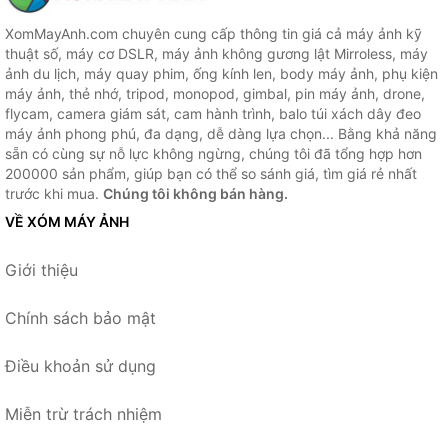
XomMayAnh.com chuyên cung cấp thông tin giá cả máy ảnh kỹ
thuật số, máy cơ DSLR, máy ảnh không gương lật Mirroless, máy
ảnh du lịch, máy quay phim, ống kính len, body máy ảnh, phụ kiện
máy ảnh, thẻ nhớ, tripod, monopod, gimbal, pin máy ảnh, drone,
flycam, camera giám sát, cam hành trình, balo túi xách dây đeo
máy ảnh phong phú, đa dạng, dễ dàng lựa chọn... Bằng khả năng
sẵn có cùng sự nỗ lực không ngừng, chúng tôi đã tổng hợp hơn
200000 sản phẩm, giúp bạn có thể so sánh giá, tìm giá rẻ nhất
trước khi mua.
Chúng tôi không bán hàng.
VỀ XÓM MÁY ẢNH
Giới thiệu
Chính sách bảo mật
Điều khoản sử dụng
Miễn trừ trách nhiệm