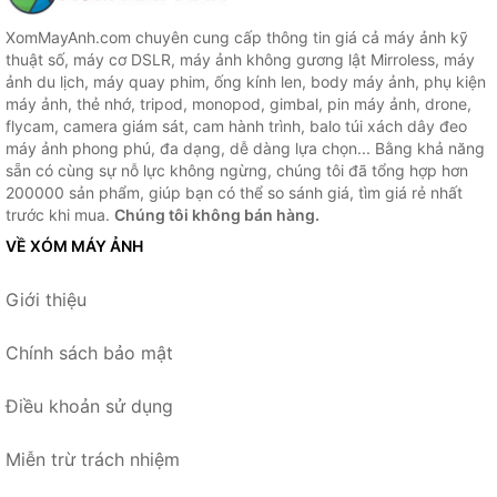
XomMayAnh.com chuyên cung cấp thông tin giá cả máy ảnh kỹ
thuật số, máy cơ DSLR, máy ảnh không gương lật Mirroless, máy
ảnh du lịch, máy quay phim, ống kính len, body máy ảnh, phụ kiện
máy ảnh, thẻ nhớ, tripod, monopod, gimbal, pin máy ảnh, drone,
flycam, camera giám sát, cam hành trình, balo túi xách dây đeo
máy ảnh phong phú, đa dạng, dễ dàng lựa chọn... Bằng khả năng
sẵn có cùng sự nỗ lực không ngừng, chúng tôi đã tổng hợp hơn
200000 sản phẩm, giúp bạn có thể so sánh giá, tìm giá rẻ nhất
trước khi mua.
Chúng tôi không bán hàng.
VỀ XÓM MÁY ẢNH
Giới thiệu
Chính sách bảo mật
Điều khoản sử dụng
Miễn trừ trách nhiệm