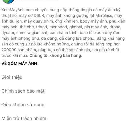
XomMayAnh.com chuyên cung cấp thông tin giá cả máy ảnh kỹ
thuật số, máy cơ DSLR, máy ảnh không gương lật Mirroless, máy
ảnh du lịch, máy quay phim, ống kính len, body máy ảnh, phụ kiện
máy ảnh, thẻ nhớ, tripod, monopod, gimbal, pin máy ảnh, drone,
flycam, camera giám sát, cam hành trình, balo túi xách dây đeo
máy ảnh phong phú, đa dạng, dễ dàng lựa chọn... Bằng khả năng
sẵn có cùng sự nỗ lực không ngừng, chúng tôi đã tổng hợp hơn
200000 sản phẩm, giúp bạn có thể so sánh giá, tìm giá rẻ nhất
trước khi mua.
Chúng tôi không bán hàng.
VỀ XÓM MÁY ẢNH
Giới thiệu
Chính sách bảo mật
Điều khoản sử dụng
Miễn trừ trách nhiệm