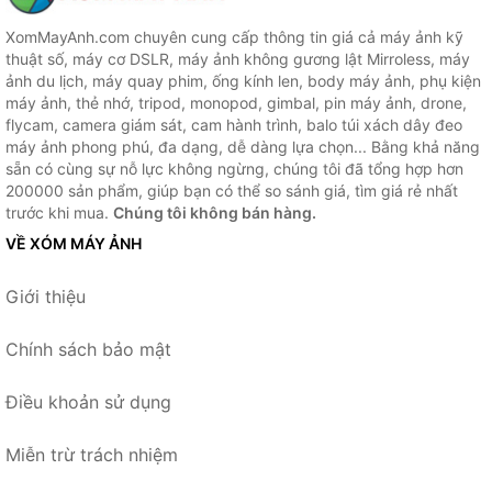
XomMayAnh.com chuyên cung cấp thông tin giá cả máy ảnh kỹ
thuật số, máy cơ DSLR, máy ảnh không gương lật Mirroless, máy
ảnh du lịch, máy quay phim, ống kính len, body máy ảnh, phụ kiện
máy ảnh, thẻ nhớ, tripod, monopod, gimbal, pin máy ảnh, drone,
flycam, camera giám sát, cam hành trình, balo túi xách dây đeo
máy ảnh phong phú, đa dạng, dễ dàng lựa chọn... Bằng khả năng
sẵn có cùng sự nỗ lực không ngừng, chúng tôi đã tổng hợp hơn
200000 sản phẩm, giúp bạn có thể so sánh giá, tìm giá rẻ nhất
trước khi mua.
Chúng tôi không bán hàng.
VỀ XÓM MÁY ẢNH
Giới thiệu
Chính sách bảo mật
Điều khoản sử dụng
Miễn trừ trách nhiệm