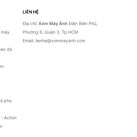
LIÊN HỆ
Địa chỉ:
Xóm Máy Ảnh
Điện Biên Phủ,
, máy
Phường 6, Quận 3, Tp.HCM
Email: lienhe@xommayanh.com
Bao da
ắm
m
à phụ
- Action
ện