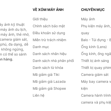
VỀ XÓM MÁY ẢNH
CHUYÊN MỤC
Giới thiệu
Máy ảnh
y ảnh kỹ thuật
Chính sách bảo mật
Phụ kiện máy ảnh
máy ảnh du lịch,
Điều khoản sử dụng
quay
 máy ảnh, thẻ nhớ,
 camera giám sát,
Miễn trừ trách nhiệm
Balo - Túi đựng - 
 phú, đa dạng, dễ
Danh mục
Ống kính (Lens)
c không ngừng,
Danh sách nhãn hiệu
Ống kính, ống ng
n có thể so sánh
án hàng.
Danh sách nhà phân phối
Thiết bị ánh sáng
Danh sách từ khóa
Thiết bị quay phi
Mã giảm giá Tiki
Camera giám sát
Mã giảm giá Lazada
Máy bay camera v
Mã giảm giá Shopee
kiện
Liên hệ
Camera hành trình 
camera và phụ ki