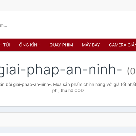
- TÚI
ỐNG KÍNH
QUAY PHIM
MÁY BAY
CAMERA GIÁ
giai-phap-an-ninh-
(0
n bởi giai-phap-an-ninh-. Mua sản phẩm chính hãng với giá tốt nhất
phí, thu hộ COD