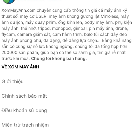
XomMayAnh.com chuyên cung cấp thông tin giá cả máy ảnh kỹ
thuật số, máy cơ DSLR, máy ảnh không gương lật Mirroless, máy
ảnh du lịch, máy quay phim, ống kính len, body máy ảnh, phụ kiện
máy ảnh, thẻ nhớ, tripod, monopod, gimbal, pin máy ảnh, drone,
flycam, camera giám sát, cam hành trình, balo túi xách dây đeo
máy ảnh phong phú, đa dạng, dễ dàng lựa chọn... Bằng khả năng
sẵn có cùng sự nỗ lực không ngừng, chúng tôi đã tổng hợp hơn
200000 sản phẩm, giúp bạn có thể so sánh giá, tìm giá rẻ nhất
trước khi mua.
Chúng tôi không bán hàng.
VỀ XÓM MÁY ẢNH
Giới thiệu
Chính sách bảo mật
Điều khoản sử dụng
Miễn trừ trách nhiệm