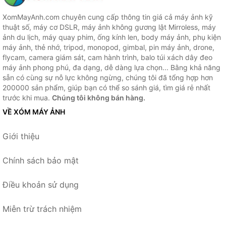
XomMayAnh.com chuyên cung cấp thông tin giá cả máy ảnh kỹ
thuật số, máy cơ DSLR, máy ảnh không gương lật Mirroless, máy
ảnh du lịch, máy quay phim, ống kính len, body máy ảnh, phụ kiện
máy ảnh, thẻ nhớ, tripod, monopod, gimbal, pin máy ảnh, drone,
flycam, camera giám sát, cam hành trình, balo túi xách dây đeo
máy ảnh phong phú, đa dạng, dễ dàng lựa chọn... Bằng khả năng
sẵn có cùng sự nỗ lực không ngừng, chúng tôi đã tổng hợp hơn
200000 sản phẩm, giúp bạn có thể so sánh giá, tìm giá rẻ nhất
trước khi mua.
Chúng tôi không bán hàng.
VỀ XÓM MÁY ẢNH
Giới thiệu
Chính sách bảo mật
Điều khoản sử dụng
Miễn trừ trách nhiệm