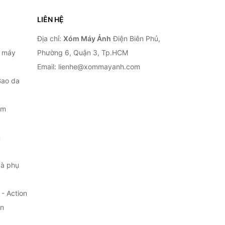
LIÊN HỆ
Địa chỉ:
Xóm Máy Ảnh
Điện Biên Phủ,
, máy
Phường 6, Quận 3, Tp.HCM
Email: lienhe@xommayanh.com
Bao da
ắm
m
à phụ
- Action
ện