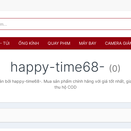
- TÚI
ỐNG KÍNH
QUAY PHIM
MÁY BAY
CAMERA GIÁ
happy-time68-
(0)
n bởi happy-time68-. Mua sản phẩm chính hãng với giá tốt nhất, gia
thu hộ COD