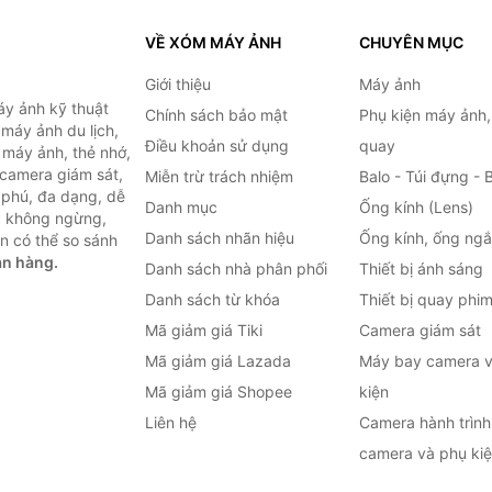
VỀ XÓM MÁY ẢNH
CHUYÊN MỤC
Giới thiệu
Máy ảnh
y ảnh kỹ thuật
Chính sách bảo mật
Phụ kiện máy ảnh
máy ảnh du lịch,
Điều khoản sử dụng
quay
 máy ảnh, thẻ nhớ,
 camera giám sát,
Miễn trừ trách nhiệm
Balo - Túi đựng - 
 phú, đa dạng, dễ
Danh mục
Ống kính (Lens)
c không ngừng,
Danh sách nhãn hiệu
Ống kính, ống ng
n có thể so sánh
án hàng.
Danh sách nhà phân phối
Thiết bị ánh sáng
Danh sách từ khóa
Thiết bị quay phi
Mã giảm giá Tiki
Camera giám sát
Mã giảm giá Lazada
Máy bay camera v
Mã giảm giá Shopee
kiện
Liên hệ
Camera hành trình 
camera và phụ ki