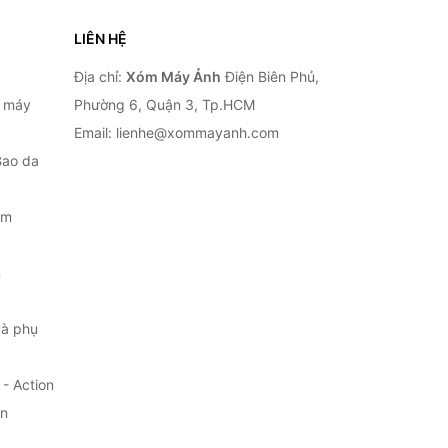
LIÊN HỆ
Địa chỉ:
Xóm Máy Ảnh
Điện Biên Phủ,
, máy
Phường 6, Quận 3, Tp.HCM
Email: lienhe@xommayanh.com
Bao da
ắm
m
à phụ
- Action
ện