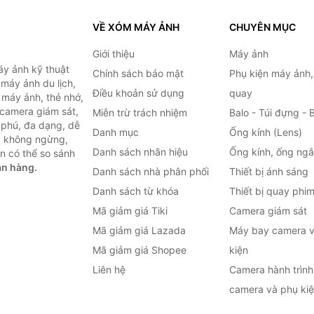
VỀ XÓM MÁY ẢNH
CHUYÊN MỤC
Giới thiệu
Máy ảnh
y ảnh kỹ thuật
Chính sách bảo mật
Phụ kiện máy ảnh
máy ảnh du lịch,
Điều khoản sử dụng
quay
 máy ảnh, thẻ nhớ,
 camera giám sát,
Miễn trừ trách nhiệm
Balo - Túi đựng - 
 phú, đa dạng, dễ
Danh mục
Ống kính (Lens)
c không ngừng,
Danh sách nhãn hiệu
Ống kính, ống ng
n có thể so sánh
án hàng.
Danh sách nhà phân phối
Thiết bị ánh sáng
Danh sách từ khóa
Thiết bị quay phi
Mã giảm giá Tiki
Camera giám sát
Mã giảm giá Lazada
Máy bay camera v
Mã giảm giá Shopee
kiện
Liên hệ
Camera hành trình 
camera và phụ ki