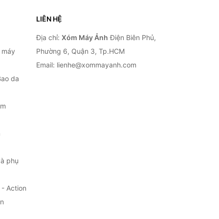
LIÊN HỆ
Địa chỉ:
Xóm Máy Ảnh
Điện Biên Phủ,
, máy
Phường 6, Quận 3, Tp.HCM
Email: lienhe@xommayanh.com
Bao da
ắm
m
à phụ
- Action
ện