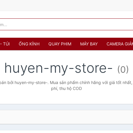
- TÚI
ỐNG KÍNH
QUAY PHIM
MÁY BAY
CAMERA GIÁ
huyen-my-store-
(0)
án bởi huyen-my-store-. Mua sản phẩm chính hãng với giá tốt nhất,
phí, thu hộ COD