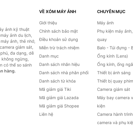
VỀ XÓM MÁY ẢNH
CHUYÊN MỤC
Giới thiệu
Máy ảnh
y ảnh kỹ thuật
Chính sách bảo mật
Phụ kiện máy ảnh
máy ảnh du lịch,
Điều khoản sử dụng
quay
 máy ảnh, thẻ nhớ,
 camera giám sát,
Miễn trừ trách nhiệm
Balo - Túi đựng - 
 phú, đa dạng, dễ
Danh mục
Ống kính (Lens)
c không ngừng,
Danh sách nhãn hiệu
Ống kính, ống ng
n có thể so sánh
án hàng.
Danh sách nhà phân phối
Thiết bị ánh sáng
Danh sách từ khóa
Thiết bị quay phi
Mã giảm giá Tiki
Camera giám sát
Mã giảm giá Lazada
Máy bay camera v
Mã giảm giá Shopee
kiện
Liên hệ
Camera hành trình 
camera và phụ ki