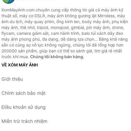
XomMayAnh.com chuyên cung cấp thông tin giá cả máy ảnh kỹ
thuật số, máy cơ DSLR, máy ảnh không gương lật Mirroless, máy
ảnh du lịch, máy quay phim, ống kính len, body máy ảnh, phụ kiện
máy ảnh, thẻ nhớ, tripod, monopod, gimbal, pin máy ảnh, drone,
flycam, camera giám sát, cam hành trình, balo túi xách dây đeo
máy ảnh phong phú, đa dạng, dễ dàng lựa chọn... Bằng khả năng
sẵn có cùng sự nỗ lực không ngừng, chúng tôi đã tổng hợp hơn
200000 sản phẩm, giúp bạn có thể so sánh giá, tìm giá rẻ nhất
trước khi mua.
Chúng tôi không bán hàng.
VỀ XÓM MÁY ẢNH
Giới thiệu
Chính sách bảo mật
Điều khoản sử dụng
Miễn trừ trách nhiệm