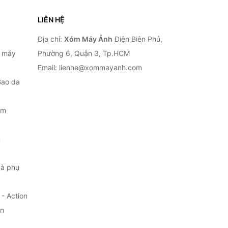
LIÊN HỆ
Địa chỉ:
Xóm Máy Ảnh
Điện Biên Phủ,
, máy
Phường 6, Quận 3, Tp.HCM
Email: lienhe@xommayanh.com
Bao da
ắm
m
à phụ
- Action
ện