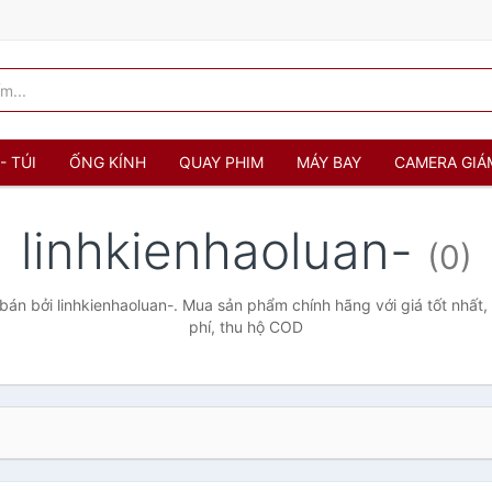
- TÚI
ỐNG KÍNH
QUAY PHIM
MÁY BAY
CAMERA GIÁ
linhkienhaoluan-
(0)
án bởi linhkienhaoluan-. Mua sản phẩm chính hãng với giá tốt nhất,
phí, thu hộ COD