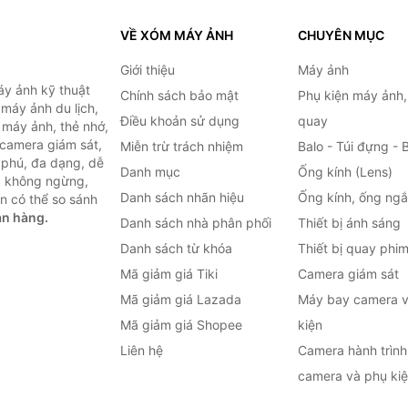
VỀ XÓM MÁY ẢNH
CHUYÊN MỤC
Giới thiệu
Máy ảnh
y ảnh kỹ thuật
Chính sách bảo mật
Phụ kiện máy ảnh
máy ảnh du lịch,
Điều khoản sử dụng
quay
 máy ảnh, thẻ nhớ,
 camera giám sát,
Miễn trừ trách nhiệm
Balo - Túi đựng - 
 phú, đa dạng, dễ
Danh mục
Ống kính (Lens)
c không ngừng,
Danh sách nhãn hiệu
Ống kính, ống ng
n có thể so sánh
án hàng.
Danh sách nhà phân phối
Thiết bị ánh sáng
Danh sách từ khóa
Thiết bị quay phi
Mã giảm giá Tiki
Camera giám sát
Mã giảm giá Lazada
Máy bay camera v
Mã giảm giá Shopee
kiện
Liên hệ
Camera hành trình 
camera và phụ ki