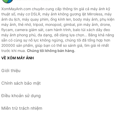
XomMayAnh.com chuyên cung cấp thông tin giá cả máy ảnh kỹ
thuật số, máy cơ DSLR, máy ảnh không gương lật Mirroless, máy
ảnh du lịch, máy quay phim, ống kính len, body máy ảnh, phụ kiện
máy ảnh, thẻ nhớ, tripod, monopod, gimbal, pin máy ảnh, drone,
flycam, camera giám sát, cam hành trình, balo túi xách dây đeo
máy ảnh phong phú, đa dạng, dễ dàng lựa chọn... Bằng khả năng
sẵn có cùng sự nỗ lực không ngừng, chúng tôi đã tổng hợp hơn
200000 sản phẩm, giúp bạn có thể so sánh giá, tìm giá rẻ nhất
trước khi mua.
Chúng tôi không bán hàng.
VỀ XÓM MÁY ẢNH
Giới thiệu
Chính sách bảo mật
Điều khoản sử dụng
Miễn trừ trách nhiệm