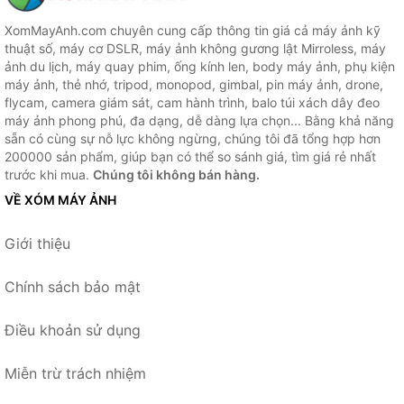
XomMayAnh.com chuyên cung cấp thông tin giá cả máy ảnh kỹ
thuật số, máy cơ DSLR, máy ảnh không gương lật Mirroless, máy
ảnh du lịch, máy quay phim, ống kính len, body máy ảnh, phụ kiện
máy ảnh, thẻ nhớ, tripod, monopod, gimbal, pin máy ảnh, drone,
flycam, camera giám sát, cam hành trình, balo túi xách dây đeo
máy ảnh phong phú, đa dạng, dễ dàng lựa chọn... Bằng khả năng
sẵn có cùng sự nỗ lực không ngừng, chúng tôi đã tổng hợp hơn
200000 sản phẩm, giúp bạn có thể so sánh giá, tìm giá rẻ nhất
trước khi mua.
Chúng tôi không bán hàng.
VỀ XÓM MÁY ẢNH
Giới thiệu
Chính sách bảo mật
Điều khoản sử dụng
Miễn trừ trách nhiệm