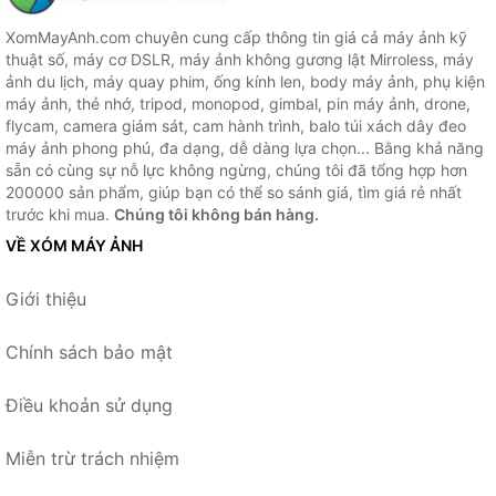
XomMayAnh.com chuyên cung cấp thông tin giá cả máy ảnh kỹ
thuật số, máy cơ DSLR, máy ảnh không gương lật Mirroless, máy
ảnh du lịch, máy quay phim, ống kính len, body máy ảnh, phụ kiện
máy ảnh, thẻ nhớ, tripod, monopod, gimbal, pin máy ảnh, drone,
flycam, camera giám sát, cam hành trình, balo túi xách dây đeo
máy ảnh phong phú, đa dạng, dễ dàng lựa chọn... Bằng khả năng
sẵn có cùng sự nỗ lực không ngừng, chúng tôi đã tổng hợp hơn
200000 sản phẩm, giúp bạn có thể so sánh giá, tìm giá rẻ nhất
trước khi mua.
Chúng tôi không bán hàng.
VỀ XÓM MÁY ẢNH
Giới thiệu
Chính sách bảo mật
Điều khoản sử dụng
Miễn trừ trách nhiệm