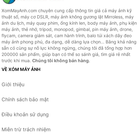
XomMayAnh.com chuyên cung cấp thông tin giá cả máy ảnh kỹ
thuật số, máy cơ DSLR, máy ảnh không gương lật Mirroless, máy
ảnh du lịch, máy quay phim, ống kính len, body máy ảnh, phụ kiện
máy ảnh, thẻ nhớ, tripod, monopod, gimbal, pin máy ảnh, drone,
flycam, camera giám sát, cam hành trình, balo túi xách dây đeo
máy ảnh phong phú, đa dạng, dễ dàng lựa chọn... Bằng khả năng
sẵn có cùng sự nỗ lực không ngừng, chúng tôi đã tổng hợp hơn
200000 sản phẩm, giúp bạn có thể so sánh giá, tìm giá rẻ nhất
trước khi mua.
Chúng tôi không bán hàng.
VỀ XÓM MÁY ẢNH
Giới thiệu
Chính sách bảo mật
Điều khoản sử dụng
Miễn trừ trách nhiệm