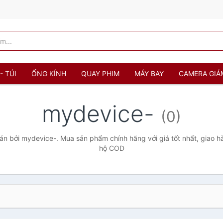
- TÚI
ỐNG KÍNH
QUAY PHIM
MÁY BAY
CAMERA GIÁ
mydevice-
(0)
n bởi mydevice-. Mua sản phẩm chính hãng với giá tốt nhất, giao hà
hộ COD