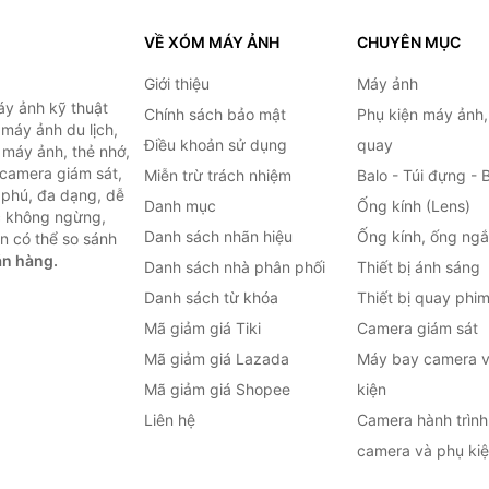
VỀ XÓM MÁY ẢNH
CHUYÊN MỤC
Giới thiệu
Máy ảnh
y ảnh kỹ thuật
Chính sách bảo mật
Phụ kiện máy ảnh
máy ảnh du lịch,
Điều khoản sử dụng
quay
 máy ảnh, thẻ nhớ,
 camera giám sát,
Miễn trừ trách nhiệm
Balo - Túi đựng - 
 phú, đa dạng, dễ
Danh mục
Ống kính (Lens)
c không ngừng,
Danh sách nhãn hiệu
Ống kính, ống ng
n có thể so sánh
án hàng.
Danh sách nhà phân phối
Thiết bị ánh sáng
Danh sách từ khóa
Thiết bị quay phi
Mã giảm giá Tiki
Camera giám sát
Mã giảm giá Lazada
Máy bay camera v
Mã giảm giá Shopee
kiện
Liên hệ
Camera hành trình 
camera và phụ ki