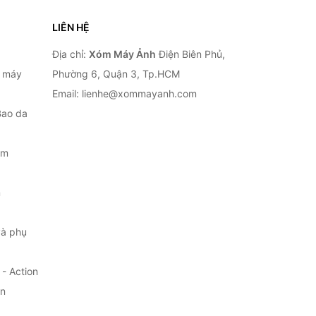
LIÊN HỆ
Địa chỉ:
Xóm Máy Ảnh
Điện Biên Phủ,
, máy
Phường 6, Quận 3, Tp.HCM
Email: lienhe@xommayanh.com
Bao da
ắm
m
à phụ
- Action
ện