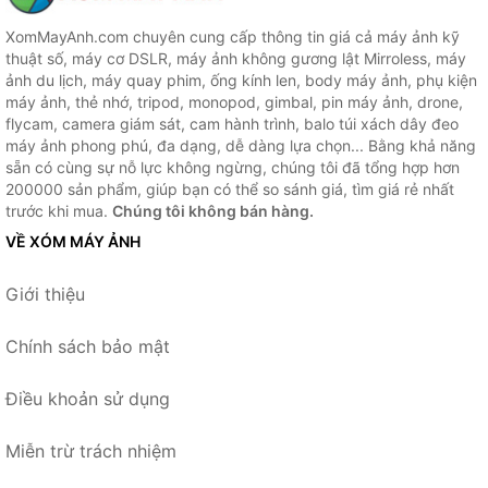
XomMayAnh.com chuyên cung cấp thông tin giá cả máy ảnh kỹ
thuật số, máy cơ DSLR, máy ảnh không gương lật Mirroless, máy
ảnh du lịch, máy quay phim, ống kính len, body máy ảnh, phụ kiện
máy ảnh, thẻ nhớ, tripod, monopod, gimbal, pin máy ảnh, drone,
flycam, camera giám sát, cam hành trình, balo túi xách dây đeo
máy ảnh phong phú, đa dạng, dễ dàng lựa chọn... Bằng khả năng
sẵn có cùng sự nỗ lực không ngừng, chúng tôi đã tổng hợp hơn
200000 sản phẩm, giúp bạn có thể so sánh giá, tìm giá rẻ nhất
trước khi mua.
Chúng tôi không bán hàng.
VỀ XÓM MÁY ẢNH
Giới thiệu
Chính sách bảo mật
Điều khoản sử dụng
Miễn trừ trách nhiệm