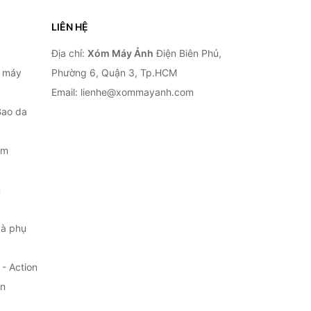
LIÊN HỆ
Địa chỉ:
Xóm Máy Ảnh
Điện Biên Phủ,
, máy
Phường 6, Quận 3, Tp.HCM
Email: lienhe@xommayanh.com
Bao da
ắm
m
à phụ
- Action
ện