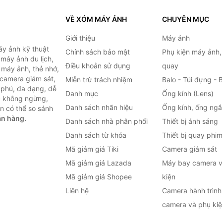
VỀ XÓM MÁY ẢNH
CHUYÊN MỤC
Giới thiệu
Máy ảnh
y ảnh kỹ thuật
Chính sách bảo mật
Phụ kiện máy ảnh
máy ảnh du lịch,
Điều khoản sử dụng
quay
 máy ảnh, thẻ nhớ,
 camera giám sát,
Miễn trừ trách nhiệm
Balo - Túi đựng - 
 phú, đa dạng, dễ
Danh mục
Ống kính (Lens)
c không ngừng,
Danh sách nhãn hiệu
Ống kính, ống ng
n có thể so sánh
án hàng.
Danh sách nhà phân phối
Thiết bị ánh sáng
Danh sách từ khóa
Thiết bị quay phi
Mã giảm giá Tiki
Camera giám sát
Mã giảm giá Lazada
Máy bay camera v
Mã giảm giá Shopee
kiện
Liên hệ
Camera hành trình 
camera và phụ ki