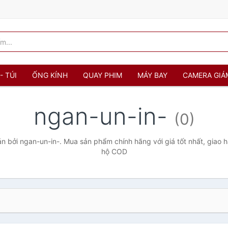
- TÚI
ỐNG KÍNH
QUAY PHIM
MÁY BAY
CAMERA GIÁ
ngan-un-in-
(0)
 bởi ngan-un-in-. Mua sản phẩm chính hãng với giá tốt nhất, giao h
hộ COD