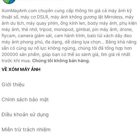
XomMayAnh.com chuyên cung cấp thông tin giá cả máy ảnh kỹ
thuật số, máy cơ DSLR, máy ảnh không gương lật Mirroless, máy
ảnh du lịch, máy quay phim, ống kính len, body máy ảnh, phụ kiện
máy ảnh, thẻ nhớ, tripod, monopod, gimbal, pin máy ảnh, drone,
flycam, camera giám sát, cam hành trình, balo túi xách dây đeo
máy ảnh phong phú, đa dạng, dễ dàng lựa chọn... Bằng khả năng
sẵn có cùng sự nỗ lực không ngừng, chúng tôi đã tổng hợp hơn
200000 sản phẩm, giúp bạn có thể so sánh giá, tìm giá rẻ nhất
trước khi mua.
Chúng tôi không bán hàng.
VỀ XÓM MÁY ẢNH
Giới thiệu
Chính sách bảo mật
Điều khoản sử dụng
Miễn trừ trách nhiệm