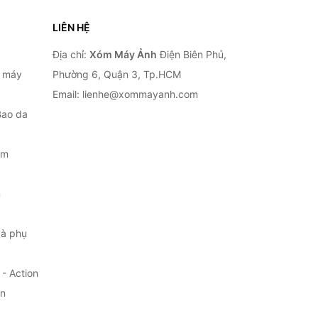
LIÊN HỆ
Địa chỉ:
Xóm Máy Ảnh
Điện Biên Phủ,
, máy
Phường 6, Quận 3, Tp.HCM
Email: lienhe@xommayanh.com
Bao da
ắm
m
à phụ
- Action
ện