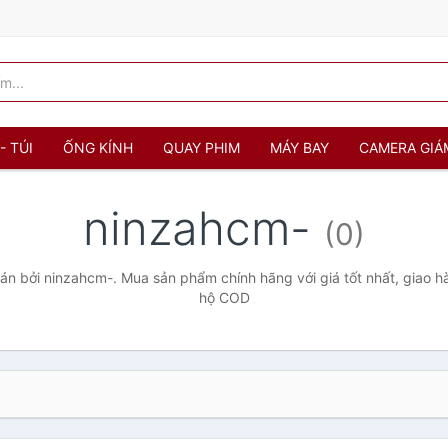
- TÚI
ỐNG KÍNH
QUAY PHIM
MÁY BAY
CAMERA GIÁ
ninzahcm-
(0)
n bởi ninzahcm-. Mua sản phẩm chính hãng với giá tốt nhất, giao hà
hộ COD