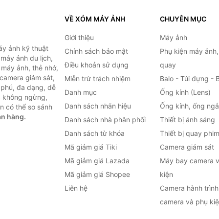
VỀ XÓM MÁY ẢNH
CHUYÊN MỤC
Giới thiệu
Máy ảnh
y ảnh kỹ thuật
Chính sách bảo mật
Phụ kiện máy ảnh
máy ảnh du lịch,
Điều khoản sử dụng
quay
 máy ảnh, thẻ nhớ,
 camera giám sát,
Miễn trừ trách nhiệm
Balo - Túi đựng - 
 phú, đa dạng, dễ
Danh mục
Ống kính (Lens)
c không ngừng,
Danh sách nhãn hiệu
Ống kính, ống ng
n có thể so sánh
án hàng.
Danh sách nhà phân phối
Thiết bị ánh sáng
Danh sách từ khóa
Thiết bị quay phi
Mã giảm giá Tiki
Camera giám sát
Mã giảm giá Lazada
Máy bay camera v
Mã giảm giá Shopee
kiện
Liên hệ
Camera hành trình 
camera và phụ ki