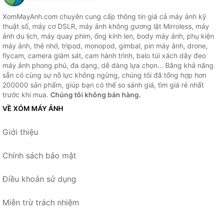
XomMayAnh.com chuyên cung cấp thông tin giá cả máy ảnh kỹ
thuật số, máy cơ DSLR, máy ảnh không gương lật Mirroless, máy
ảnh du lịch, máy quay phim, ống kính len, body máy ảnh, phụ kiện
máy ảnh, thẻ nhớ, tripod, monopod, gimbal, pin máy ảnh, drone,
flycam, camera giám sát, cam hành trình, balo túi xách dây đeo
máy ảnh phong phú, đa dạng, dễ dàng lựa chọn... Bằng khả năng
sẵn có cùng sự nỗ lực không ngừng, chúng tôi đã tổng hợp hơn
200000 sản phẩm, giúp bạn có thể so sánh giá, tìm giá rẻ nhất
trước khi mua.
Chúng tôi không bán hàng.
VỀ XÓM MÁY ẢNH
Giới thiệu
Chính sách bảo mật
Điều khoản sử dụng
Miễn trừ trách nhiệm