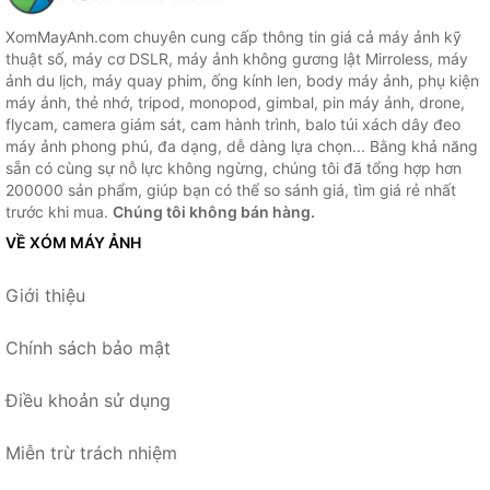
XomMayAnh.com chuyên cung cấp thông tin giá cả máy ảnh kỹ
thuật số, máy cơ DSLR, máy ảnh không gương lật Mirroless, máy
ảnh du lịch, máy quay phim, ống kính len, body máy ảnh, phụ kiện
máy ảnh, thẻ nhớ, tripod, monopod, gimbal, pin máy ảnh, drone,
flycam, camera giám sát, cam hành trình, balo túi xách dây đeo
máy ảnh phong phú, đa dạng, dễ dàng lựa chọn... Bằng khả năng
sẵn có cùng sự nỗ lực không ngừng, chúng tôi đã tổng hợp hơn
200000 sản phẩm, giúp bạn có thể so sánh giá, tìm giá rẻ nhất
trước khi mua.
Chúng tôi không bán hàng.
VỀ XÓM MÁY ẢNH
Giới thiệu
Chính sách bảo mật
Điều khoản sử dụng
Miễn trừ trách nhiệm