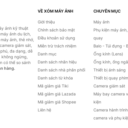
VỀ XÓM MÁY ẢNH
CHUYÊN MỤC
Giới thiệu
Máy ảnh
y ảnh kỹ thuật
Chính sách bảo mật
Phụ kiện máy ảnh
máy ảnh du lịch,
Điều khoản sử dụng
quay
 máy ảnh, thẻ nhớ,
 camera giám sát,
Miễn trừ trách nhiệm
Balo - Túi đựng - 
 phú, đa dạng, dễ
Danh mục
Ống kính (Lens)
c không ngừng,
Danh sách nhãn hiệu
Ống kính, ống ng
n có thể so sánh
án hàng.
Danh sách nhà phân phối
Thiết bị ánh sáng
Danh sách từ khóa
Thiết bị quay phi
Mã giảm giá Tiki
Camera giám sát
Mã giảm giá Lazada
Máy bay camera v
Mã giảm giá Shopee
kiện
Liên hệ
Camera hành trình 
camera và phụ ki