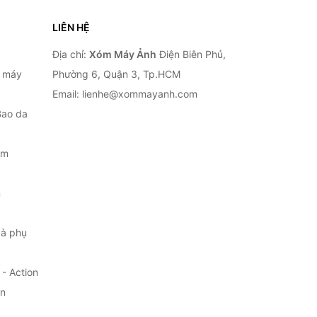
LIÊN HỆ
Địa chỉ:
Xóm Máy Ảnh
Điện Biên Phủ,
, máy
Phường 6, Quận 3, Tp.HCM
Email: lienhe@xommayanh.com
Bao da
ắm
m
à phụ
- Action
ện