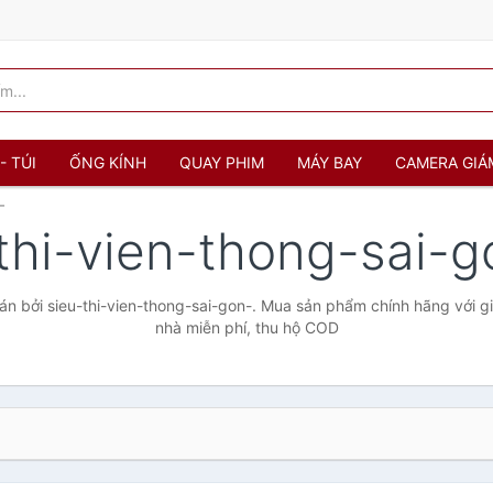
- TÚI
ỐNG KÍNH
QUAY PHIM
MÁY BAY
CAMERA GIÁ
-
thi-vien-thong-sai-
n bởi sieu-thi-vien-thong-sai-gon-. Mua sản phẩm chính hãng với giá
nhà miễn phí, thu hộ COD