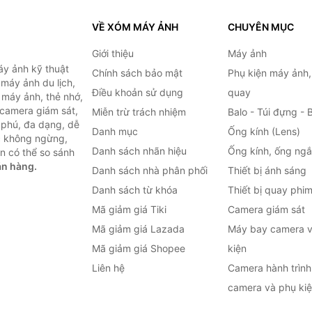
VỀ XÓM MÁY ẢNH
CHUYÊN MỤC
Giới thiệu
Máy ảnh
y ảnh kỹ thuật
Chính sách bảo mật
Phụ kiện máy ảnh
máy ảnh du lịch,
Điều khoản sử dụng
quay
 máy ảnh, thẻ nhớ,
 camera giám sát,
Miễn trừ trách nhiệm
Balo - Túi đựng - 
 phú, đa dạng, dễ
Danh mục
Ống kính (Lens)
c không ngừng,
Danh sách nhãn hiệu
Ống kính, ống ng
n có thể so sánh
án hàng.
Danh sách nhà phân phối
Thiết bị ánh sáng
Danh sách từ khóa
Thiết bị quay phi
Mã giảm giá Tiki
Camera giám sát
Mã giảm giá Lazada
Máy bay camera v
Mã giảm giá Shopee
kiện
Liên hệ
Camera hành trình 
camera và phụ ki