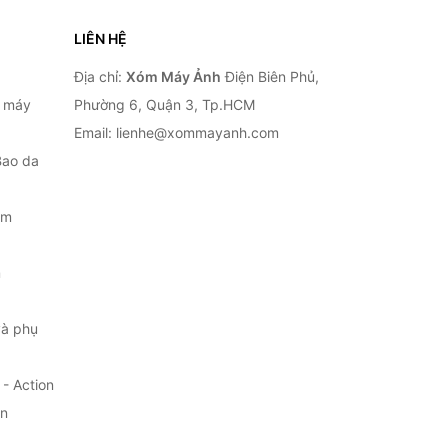
LIÊN HỆ
Địa chỉ:
Xóm Máy Ảnh
Điện Biên Phủ,
, máy
Phường 6, Quận 3, Tp.HCM
Email: lienhe@xommayanh.com
Bao da
ắm
m
à phụ
- Action
ện