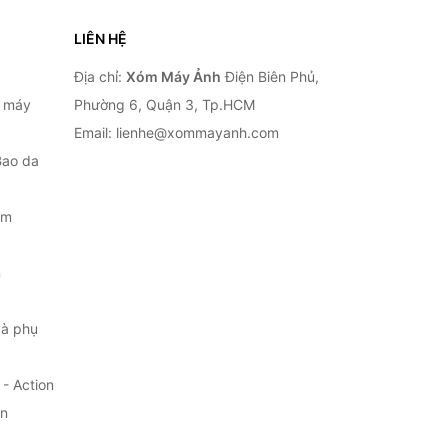
LIÊN HỆ
Địa chỉ:
Xóm Máy Ảnh
Điện Biên Phủ,
, máy
Phường 6, Quận 3, Tp.HCM
Email: lienhe@xommayanh.com
Bao da
ắm
m
à phụ
- Action
ện