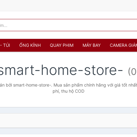
- TÚI
ỐNG KÍNH
QUAY PHIM
MÁY BAY
CAMERA GIÁ
smart-home-store-
(0
n bởi smart-home-store-. Mua sản phẩm chính hãng với giá tốt nhất
phí, thu hộ COD