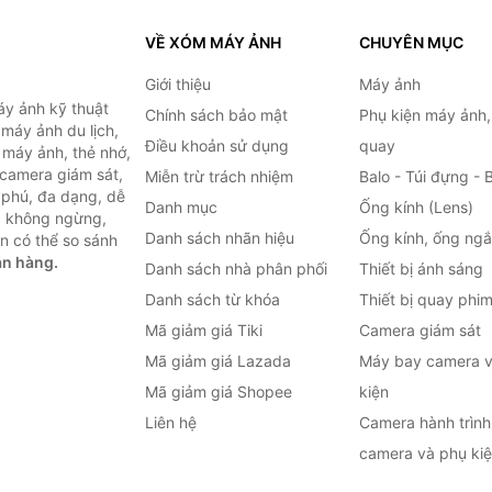
VỀ XÓM MÁY ẢNH
CHUYÊN MỤC
Giới thiệu
Máy ảnh
y ảnh kỹ thuật
Chính sách bảo mật
Phụ kiện máy ảnh
máy ảnh du lịch,
Điều khoản sử dụng
quay
 máy ảnh, thẻ nhớ,
 camera giám sát,
Miễn trừ trách nhiệm
Balo - Túi đựng - 
 phú, đa dạng, dễ
Danh mục
Ống kính (Lens)
c không ngừng,
Danh sách nhãn hiệu
Ống kính, ống ng
n có thể so sánh
án hàng.
Danh sách nhà phân phối
Thiết bị ánh sáng
Danh sách từ khóa
Thiết bị quay phi
Mã giảm giá Tiki
Camera giám sát
Mã giảm giá Lazada
Máy bay camera v
Mã giảm giá Shopee
kiện
Liên hệ
Camera hành trình 
camera và phụ ki