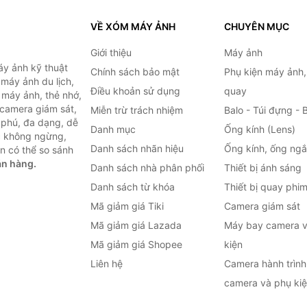
VỀ XÓM MÁY ẢNH
CHUYÊN MỤC
Giới thiệu
Máy ảnh
y ảnh kỹ thuật
Chính sách bảo mật
Phụ kiện máy ảnh
máy ảnh du lịch,
Điều khoản sử dụng
quay
 máy ảnh, thẻ nhớ,
 camera giám sát,
Miễn trừ trách nhiệm
Balo - Túi đựng - 
 phú, đa dạng, dễ
Danh mục
Ống kính (Lens)
c không ngừng,
Danh sách nhãn hiệu
Ống kính, ống ng
n có thể so sánh
án hàng.
Danh sách nhà phân phối
Thiết bị ánh sáng
Danh sách từ khóa
Thiết bị quay phi
Mã giảm giá Tiki
Camera giám sát
Mã giảm giá Lazada
Máy bay camera v
Mã giảm giá Shopee
kiện
Liên hệ
Camera hành trình 
camera và phụ ki