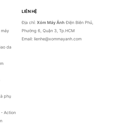
LIÊN HỆ
Địa chỉ:
Xóm Máy Ảnh
Điện Biên Phủ,
, máy
Phường 6, Quận 3, Tp.HCM
Email: lienhe@xommayanh.com
Bao da
ắm
m
à phụ
- Action
ện