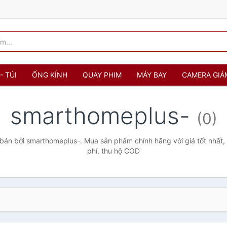
- TÚI
ỐNG KÍNH
QUAY PHIM
MÁY BAY
CAMERA GIÁ
smarthomeplus-
(0)
án bởi smarthomeplus-. Mua sản phẩm chính hãng với giá tốt nhất,
phí, thu hộ COD