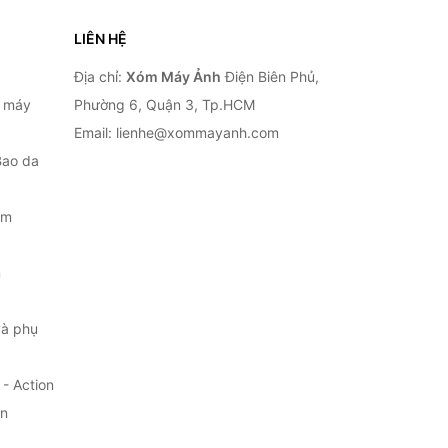
LIÊN HỆ
Địa chỉ:
Xóm Máy Ảnh
Điện Biên Phủ,
, máy
Phường 6, Quận 3, Tp.HCM
Email: lienhe@xommayanh.com
Bao da
ắm
m
à phụ
- Action
ện