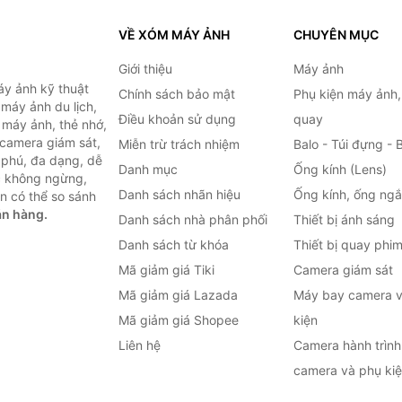
VỀ XÓM MÁY ẢNH
CHUYÊN MỤC
Giới thiệu
Máy ảnh
y ảnh kỹ thuật
Chính sách bảo mật
Phụ kiện máy ảnh
máy ảnh du lịch,
Điều khoản sử dụng
quay
 máy ảnh, thẻ nhớ,
 camera giám sát,
Miễn trừ trách nhiệm
Balo - Túi đựng - 
 phú, đa dạng, dễ
Danh mục
Ống kính (Lens)
c không ngừng,
Danh sách nhãn hiệu
Ống kính, ống ng
n có thể so sánh
án hàng.
Danh sách nhà phân phối
Thiết bị ánh sáng
Danh sách từ khóa
Thiết bị quay phi
Mã giảm giá Tiki
Camera giám sát
Mã giảm giá Lazada
Máy bay camera v
Mã giảm giá Shopee
kiện
Liên hệ
Camera hành trình 
camera và phụ ki