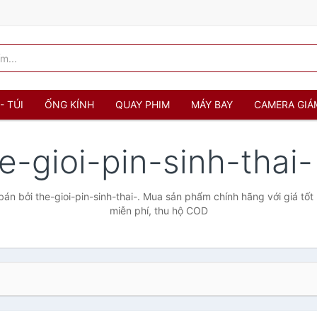
- TÚI
ỐNG KÍNH
QUAY PHIM
MÁY BAY
CAMERA GIÁ
e-gioi-pin-sinh-thai
n bởi the-gioi-pin-sinh-thai-. Mua sản phẩm chính hãng với giá tốt
miễn phí, thu hộ COD