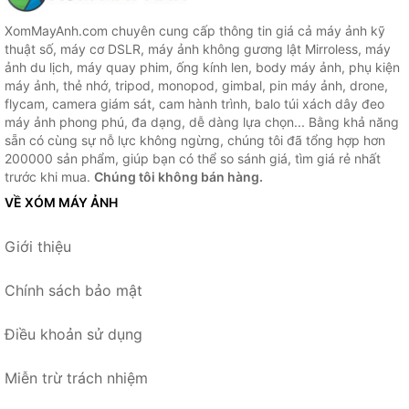
XomMayAnh.com chuyên cung cấp thông tin giá cả máy ảnh kỹ
thuật số, máy cơ DSLR, máy ảnh không gương lật Mirroless, máy
ảnh du lịch, máy quay phim, ống kính len, body máy ảnh, phụ kiện
máy ảnh, thẻ nhớ, tripod, monopod, gimbal, pin máy ảnh, drone,
flycam, camera giám sát, cam hành trình, balo túi xách dây đeo
máy ảnh phong phú, đa dạng, dễ dàng lựa chọn... Bằng khả năng
sẵn có cùng sự nỗ lực không ngừng, chúng tôi đã tổng hợp hơn
200000 sản phẩm, giúp bạn có thể so sánh giá, tìm giá rẻ nhất
trước khi mua.
Chúng tôi không bán hàng.
VỀ XÓM MÁY ẢNH
Giới thiệu
Chính sách bảo mật
Điều khoản sử dụng
Miễn trừ trách nhiệm