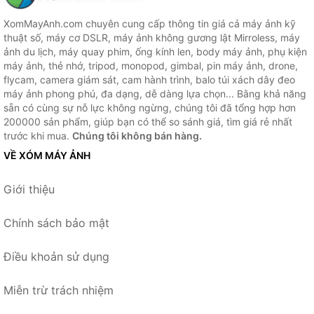
XomMayAnh.com chuyên cung cấp thông tin giá cả máy ảnh kỹ
thuật số, máy cơ DSLR, máy ảnh không gương lật Mirroless, máy
ảnh du lịch, máy quay phim, ống kính len, body máy ảnh, phụ kiện
máy ảnh, thẻ nhớ, tripod, monopod, gimbal, pin máy ảnh, drone,
flycam, camera giám sát, cam hành trình, balo túi xách dây đeo
máy ảnh phong phú, đa dạng, dễ dàng lựa chọn... Bằng khả năng
sẵn có cùng sự nỗ lực không ngừng, chúng tôi đã tổng hợp hơn
200000 sản phẩm, giúp bạn có thể so sánh giá, tìm giá rẻ nhất
trước khi mua.
Chúng tôi không bán hàng.
VỀ XÓM MÁY ẢNH
Giới thiệu
Chính sách bảo mật
Điều khoản sử dụng
Miễn trừ trách nhiệm