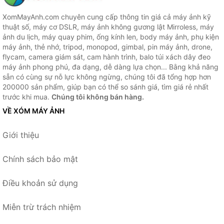
XomMayAnh.com chuyên cung cấp thông tin giá cả máy ảnh kỹ
thuật số, máy cơ DSLR, máy ảnh không gương lật Mirroless, máy
ảnh du lịch, máy quay phim, ống kính len, body máy ảnh, phụ kiện
máy ảnh, thẻ nhớ, tripod, monopod, gimbal, pin máy ảnh, drone,
flycam, camera giám sát, cam hành trình, balo túi xách dây đeo
máy ảnh phong phú, đa dạng, dễ dàng lựa chọn... Bằng khả năng
sẵn có cùng sự nỗ lực không ngừng, chúng tôi đã tổng hợp hơn
200000 sản phẩm, giúp bạn có thể so sánh giá, tìm giá rẻ nhất
trước khi mua.
Chúng tôi không bán hàng.
VỀ XÓM MÁY ẢNH
Giới thiệu
Chính sách bảo mật
Điều khoản sử dụng
Miễn trừ trách nhiệm