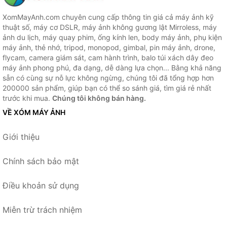
XomMayAnh.com chuyên cung cấp thông tin giá cả máy ảnh kỹ
thuật số, máy cơ DSLR, máy ảnh không gương lật Mirroless, máy
ảnh du lịch, máy quay phim, ống kính len, body máy ảnh, phụ kiện
máy ảnh, thẻ nhớ, tripod, monopod, gimbal, pin máy ảnh, drone,
flycam, camera giám sát, cam hành trình, balo túi xách dây đeo
máy ảnh phong phú, đa dạng, dễ dàng lựa chọn... Bằng khả năng
sẵn có cùng sự nỗ lực không ngừng, chúng tôi đã tổng hợp hơn
200000 sản phẩm, giúp bạn có thể so sánh giá, tìm giá rẻ nhất
trước khi mua.
Chúng tôi không bán hàng.
VỀ XÓM MÁY ẢNH
Giới thiệu
Chính sách bảo mật
Điều khoản sử dụng
Miễn trừ trách nhiệm