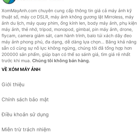
XomMayAnh.com chuyên cung cấp thông tin giá cả máy ảnh kỹ
thuật số, máy cơ DSLR, máy ảnh không gương lật Mirroless, máy
ảnh du lịch, máy quay phim, ống kính len, body máy ảnh, phụ kiện
máy ảnh, thẻ nhớ, tripod, monopod, gimbal, pin máy ảnh, drone,
flycam, camera giám sát, cam hành trình, balo túi xách dây đeo
máy ảnh phong phú, đa dạng, dễ dàng lựa chọn... Bằng khả năng
sẵn có cùng sự nỗ lực không ngừng, chúng tôi đã tổng hợp hơn
200000 sản phẩm, giúp bạn có thể so sánh giá, tìm giá rẻ nhất
trước khi mua.
Chúng tôi không bán hàng.
VỀ XÓM MÁY ẢNH
Giới thiệu
Chính sách bảo mật
Điều khoản sử dụng
Miễn trừ trách nhiệm