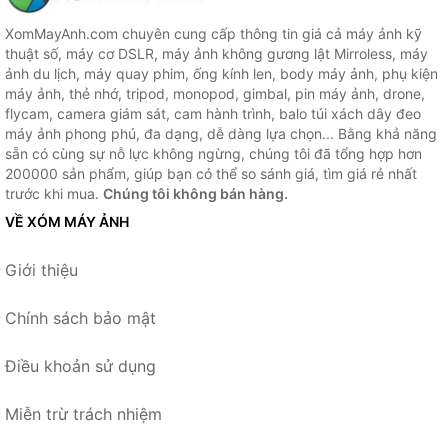
XomMayAnh.com chuyên cung cấp thông tin giá cả máy ảnh kỹ
thuật số, máy cơ DSLR, máy ảnh không gương lật Mirroless, máy
ảnh du lịch, máy quay phim, ống kính len, body máy ảnh, phụ kiện
máy ảnh, thẻ nhớ, tripod, monopod, gimbal, pin máy ảnh, drone,
flycam, camera giám sát, cam hành trình, balo túi xách dây đeo
máy ảnh phong phú, đa dạng, dễ dàng lựa chọn... Bằng khả năng
sẵn có cùng sự nỗ lực không ngừng, chúng tôi đã tổng hợp hơn
200000 sản phẩm, giúp bạn có thể so sánh giá, tìm giá rẻ nhất
trước khi mua.
Chúng tôi không bán hàng.
VỀ XÓM MÁY ẢNH
Giới thiệu
Chính sách bảo mật
Điều khoản sử dụng
Miễn trừ trách nhiệm