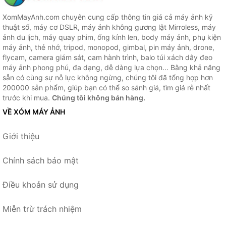
XomMayAnh.com chuyên cung cấp thông tin giá cả máy ảnh kỹ
thuật số, máy cơ DSLR, máy ảnh không gương lật Mirroless, máy
ảnh du lịch, máy quay phim, ống kính len, body máy ảnh, phụ kiện
máy ảnh, thẻ nhớ, tripod, monopod, gimbal, pin máy ảnh, drone,
flycam, camera giám sát, cam hành trình, balo túi xách dây đeo
máy ảnh phong phú, đa dạng, dễ dàng lựa chọn... Bằng khả năng
sẵn có cùng sự nỗ lực không ngừng, chúng tôi đã tổng hợp hơn
200000 sản phẩm, giúp bạn có thể so sánh giá, tìm giá rẻ nhất
trước khi mua.
Chúng tôi không bán hàng.
VỀ XÓM MÁY ẢNH
Giới thiệu
Chính sách bảo mật
Điều khoản sử dụng
Miễn trừ trách nhiệm