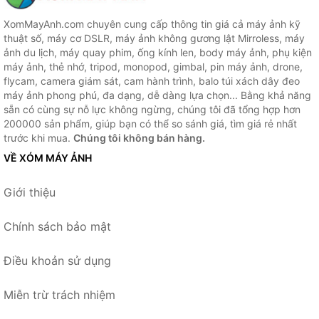
XomMayAnh.com chuyên cung cấp thông tin giá cả máy ảnh kỹ
thuật số, máy cơ DSLR, máy ảnh không gương lật Mirroless, máy
ảnh du lịch, máy quay phim, ống kính len, body máy ảnh, phụ kiện
máy ảnh, thẻ nhớ, tripod, monopod, gimbal, pin máy ảnh, drone,
flycam, camera giám sát, cam hành trình, balo túi xách dây đeo
máy ảnh phong phú, đa dạng, dễ dàng lựa chọn... Bằng khả năng
sẵn có cùng sự nỗ lực không ngừng, chúng tôi đã tổng hợp hơn
200000 sản phẩm, giúp bạn có thể so sánh giá, tìm giá rẻ nhất
trước khi mua.
Chúng tôi không bán hàng.
VỀ XÓM MÁY ẢNH
Giới thiệu
Chính sách bảo mật
Điều khoản sử dụng
Miễn trừ trách nhiệm