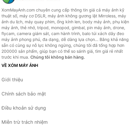
XomMayAnh.com chuyên cung cấp thông tin giá cả máy ảnh kỹ
thuật số, máy cơ DSLR, máy ảnh không gương lật Mirroless, máy
ảnh du lịch, máy quay phim, ống kính len, body máy ảnh, phụ kiện
máy ảnh, thẻ nhớ, tripod, monopod, gimbal, pin máy ảnh, drone,
flycam, camera giám sát, cam hành trình, balo túi xách dây đeo
máy ảnh phong phú, đa dạng, dễ dàng lựa chọn... Bằng khả năng
sẵn có cùng sự nỗ lực không ngừng, chúng tôi đã tổng hợp hơn
200000 sản phẩm, giúp bạn có thể so sánh giá, tìm giá rẻ nhất
trước khi mua.
Chúng tôi không bán hàng.
VỀ XÓM MÁY ẢNH
Giới thiệu
Chính sách bảo mật
Điều khoản sử dụng
Miễn trừ trách nhiệm