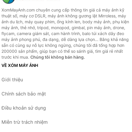
XomMayAnh.com chuyên cung cấp thông tin giá cả máy ảnh kỹ
thuật số, máy cơ DSLR, máy ảnh không gương lật Mirroless, máy
ảnh du lịch, máy quay phim, ống kính len, body máy ảnh, phụ kiện
máy ảnh, thẻ nhớ, tripod, monopod, gimbal, pin máy ảnh, drone,
flycam, camera giám sát, cam hành trình, balo túi xách dây đeo
máy ảnh phong phú, đa dạng, dễ dàng lựa chọn... Bằng khả năng
sẵn có cùng sự nỗ lực không ngừng, chúng tôi đã tổng hợp hơn
200000 sản phẩm, giúp bạn có thể so sánh giá, tìm giá rẻ nhất
trước khi mua.
Chúng tôi không bán hàng.
VỀ XÓM MÁY ẢNH
Giới thiệu
Chính sách bảo mật
Điều khoản sử dụng
Miễn trừ trách nhiệm