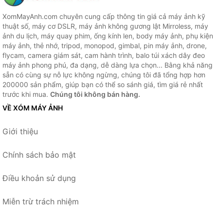
XomMayAnh.com chuyên cung cấp thông tin giá cả máy ảnh kỹ
thuật số, máy cơ DSLR, máy ảnh không gương lật Mirroless, máy
ảnh du lịch, máy quay phim, ống kính len, body máy ảnh, phụ kiện
máy ảnh, thẻ nhớ, tripod, monopod, gimbal, pin máy ảnh, drone,
flycam, camera giám sát, cam hành trình, balo túi xách dây đeo
máy ảnh phong phú, đa dạng, dễ dàng lựa chọn... Bằng khả năng
sẵn có cùng sự nỗ lực không ngừng, chúng tôi đã tổng hợp hơn
200000 sản phẩm, giúp bạn có thể so sánh giá, tìm giá rẻ nhất
trước khi mua.
Chúng tôi không bán hàng.
VỀ XÓM MÁY ẢNH
Giới thiệu
Chính sách bảo mật
Điều khoản sử dụng
Miễn trừ trách nhiệm