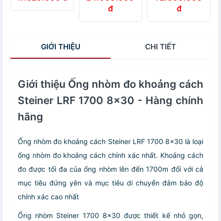
10x32 - Hàng
rừng Steiner
khẩu cao cấp
đ
đ
chính hãng
Wildlife 10x42 -
từ Germany
Hàng nhập
khẩu
GIỚI THIỆU
CHI TIẾT
Giới thiệu Ống nhòm đo khoảng cách
Steiner LRF 1700 8x30 - Hàng chính
hãng
Ống nhòm đo khoảng cách Steiner LRF 1700 8x30 là loại
ống nhòm đo khoảng cách chính xác nhất. Khoảng cách
đo được tối đa của ống nhòm lên đến 1700m đối với cả
mục tiêu đứng yên và mục tiêu di chuyển đảm bảo độ
chính xác cao nhất
Ống nhòm Steiner 1700 8x30 được thiết kế nhỏ gọn,