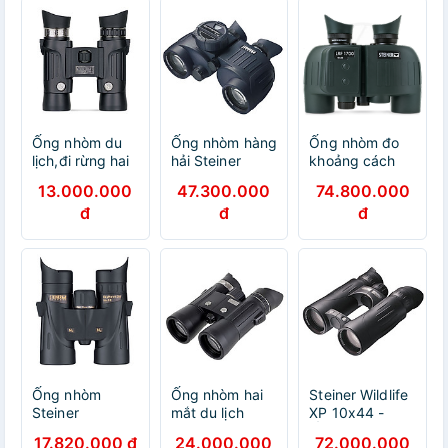
Ống nhòm du
Ống nhòm hàng
Ống nhòm đo
lịch,đi rừng hai
hải Steiner
khoảng cách
mắt Steiner
Commander
Steiner LRF
13.000.000
47.300.000
74.800.000
Wildlife 10,5x28
7x50 C - Hàng
1700 10x30 -
đ
đ
đ
- Hàng nhập
chính hãng
Hàng chính
khẩu
hãng
Ống nhòm
Ống nhòm hai
Steiner Wildlife
Steiner
mắt du lịch
XP 10x44 -
SkyHawk 3.0
ngắm cảnh,đi
Ống nhòm nhập
17.820.000 đ
24.000.000
72.000.000