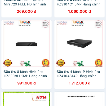
Mini 720 FULL HD hình ảnh
HZ3104C1 5MP Hàng chính
sắc nét và rõ ràng - BẢO
hãng
269.000 đ
1.060.000 đ
HÀNH UY TÍN TOÀN QUỐC
Đầu thu 8 kênh Hiviz Pro
Đầu thu 4 kênh IP Hiviz Pro
HZ3008L1 2MP Hàng chính
HZ4104S14P Hàng chính
hãng
hãng
991.900 đ
1.712.000 đ