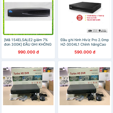
[Mã 154ELSALE2 giảm 7%
Đầu ghi hình Hiviz Pro 2.0mp
đơn 300K] ĐẦU GHI KHÔNG
HZ-3004L1 Chính hãngCao
DÂY VITACAM NVRIP8 PRO
cấp - Bảo hành 24 tháng
990.000 đ
590.000 đ
chính hãng