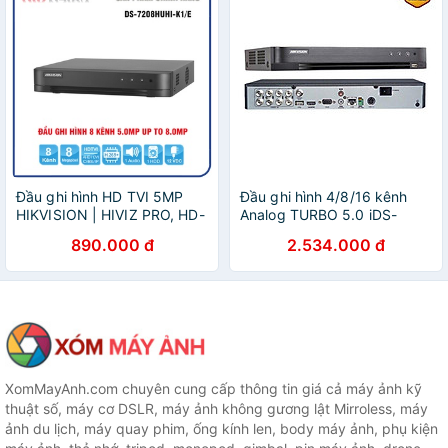
Đầu ghi hình HD TVI 5MP
Đầu ghi hình 4/8/16 kênh
HIKVISION | HIVIZ PRO, HD-
Analog TURBO 5.0 iDS-
TVI 4/8 kênh - Không hỗ trợ
7204HQHI-M1/S và iDS-
890.000 đ
2.534.000 đ
cổng Alarm - Hàng chính
7208HQHI-M1/S, iDS-
hãng - BH 24 Tháng
7216HQHI-M1/S chuẩn nén
H.265 Pro+ - Hàng Chính
Hãng
XomMayAnh.com chuyên cung cấp thông tin giá cả máy ảnh kỹ
thuật số, máy cơ DSLR, máy ảnh không gương lật Mirroless, máy
ảnh du lịch, máy quay phim, ống kính len, body máy ảnh, phụ kiện