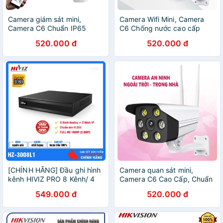
Camera giám sát mini,
Camera Wifi Mini, Camera
Camera C6 Chuẩn IP65
C6 Chống nước cao cấp
Chống Nước, Đèn LED Hình
1080P/4MP Dễ dàng cài đặt
520.000 đ
520.000 đ
Ảnh Có Màu Ban Đêm, Đàm
lắp đặt, Hình ảnh Siêu nét -
Thoại, Chống Trộm - LẮP DỄ
Hàng nhập khẩu
[CHÍNH HÃNG] Đầu ghi hình
Camera quan sát mini,
kênh HIVIZ PRO 8 Kênh/ 4
Camera C6 Cao Cấp, Chuẩn
Kênh HZ-3008L1/ HZ-
IP65 Chống Nước, Đèn LED
549.000 đ
520.000 đ
3004L1 fhd 1080P 2.0MP -
Hình Ảnh Có Màu Ban Đêm -
Bảo hành 24 tháng
Bảo Hành Lỗi 1 Đổi 1