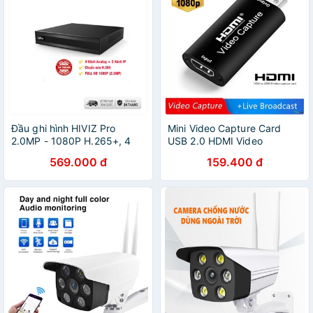
Đầu ghi hình HIVIZ Pro
Mini Video Capture Card
2.0MP - 1080P H.265+, 4
USB 2.0 HDMI Video
Kênh | 8 Kênh Cao cấp - Bảo
Grabber cho PS4 Game DVD
569.000 đ
159.400 đ
hành chính hãng 24 Tháng
Máy quay phim HD Camera
ghi lại Live -dc4718