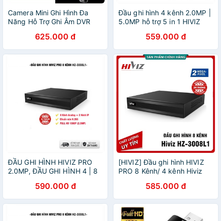
Camera Mini Ghi Hình Đa
Đầu ghi hình 4 kênh 2.0MP |
Năng Hỗ Trợ Ghi Âm DVR
5.0MP hỗ trợ 5 in 1 HIVIZ
Recor Kiêm Móc Khóa
PRO HI-6204M1 - Hàng
625.000 đ
559.000 đ
XANES MC01 Cao Cấp
chính hãng
ĐẦU GHI HÌNH HIVIZ PRO
[HIVIZ] Đầu ghi hình HIVIZ
2.0MP, ĐẦU GHI HÌNH 4 | 8
PRO 8 Kênh/ 4 kênh Hiviz
KÊNH HZ-3004L1 | HZ-
HZ-3008L1/ HZ-3004L1,
590.000 đ
585.000 đ
3008L1 CHÍNH HÃNG - BH
chính hãng - Bảo hành 24
24 THÁNG
Tháng