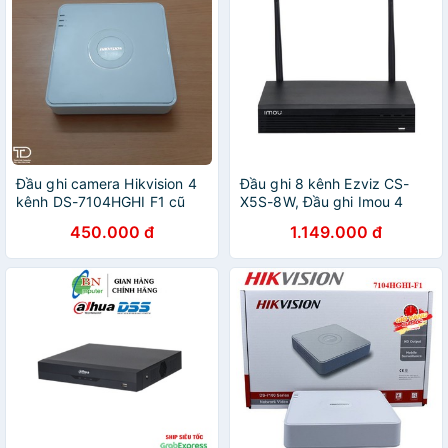
Đầu ghi camera Hikvision 4
Đầu ghi 8 kênh Ezviz CS-
kênh DS-7104HGHI F1 cũ
X5S-8W, Đầu ghi Imou 4
chính hãng - Đầu ghi hình
kênh và đầu ghi imou 8 kênh
450.000 đ
1.149.000 đ
TURBO HD 3.0
, NVR1104HS , NVR1108HS