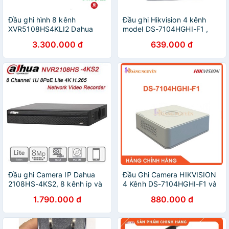
Đầu ghi hình 8 kênh
Đầu ghi Hikvision 4 kênh
XVR5108HS4KLI2 Dahua
model DS-7104HGHI-F1 ,
DSS, đầu ghi 8 kênh 4K
đầu ghi hikvision 7104hghi
3.300.000 đ
639.000 đ
Đầu ghi Camera IP Dahua
Đầu Ghi Camera HIKVISION
2108HS-4KS2, 8 kênh ip và
4 Kênh DS-7104HGHI-F1 và
Đầu ghi Analog 5108HS-X1 -
Đầu ghi Camera HIKVISION
1.790.000 đ
880.000 đ
Chính hãng DSS
8 kênh DS-7108HGHI-F1 -
Hàng Chính Hãng