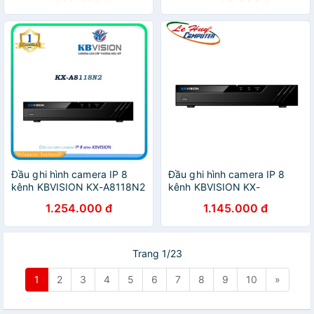
Đầu ghi hình camera IP 8
Đầu ghi hình camera IP 8
kênh KBVISION KX-A8118N2
kênh KBVISION KX-
A8128N2
1.254.000 đ
1.145.000 đ
Trang 1/23
1
2
3
4
5
6
7
8
9
10
»