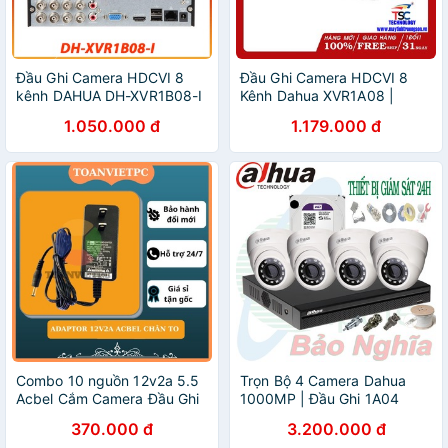
Đầu Ghi Camera HDCVI 8
Đầu Ghi Camera HDCVI 8
kênh DAHUA DH-XVR1B08-I
Kênh Dahua XVR1A08 |
Dahua DSS
1.050.000 đ
1.179.000 đ
Combo 10 nguồn 12v2a 5.5
Trọn Bộ 4 Camera Dahua
Acbel Cắm Camera Đầu Ghi
1000MP | Đầu Ghi 1A04
1Megapixels
370.000 đ
3.200.000 đ