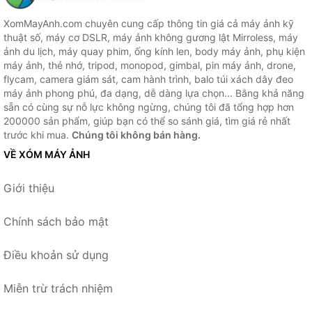
XomMayAnh.com chuyên cung cấp thông tin giá cả máy ảnh kỹ
thuật số, máy cơ DSLR, máy ảnh không gương lật Mirroless, máy
ảnh du lịch, máy quay phim, ống kính len, body máy ảnh, phụ kiện
máy ảnh, thẻ nhớ, tripod, monopod, gimbal, pin máy ảnh, drone,
flycam, camera giám sát, cam hành trình, balo túi xách dây đeo
máy ảnh phong phú, đa dạng, dễ dàng lựa chọn... Bằng khả năng
sẵn có cùng sự nỗ lực không ngừng, chúng tôi đã tổng hợp hơn
200000 sản phẩm, giúp bạn có thể so sánh giá, tìm giá rẻ nhất
trước khi mua.
Chúng tôi không bán hàng.
VỀ XÓM MÁY ẢNH
Giới thiệu
Chính sách bảo mật
Điều khoản sử dụng
Miễn trừ trách nhiệm