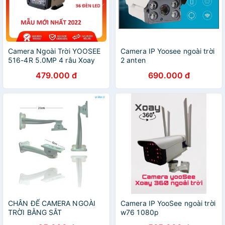
Camera Ngoài Trời YOOSEE
Camera IP Yoosee ngoài trời
516-4R 5.0MP 4 râu Xoay
2 anten
ngoài trời 36 LED siêu nét
479.000 đ
690.000 đ
CHÂN ĐẾ CAMERA NGOÀI
Camera IP YooSee ngoài trời
TRỜI BẰNG SẮT
w76 1080p