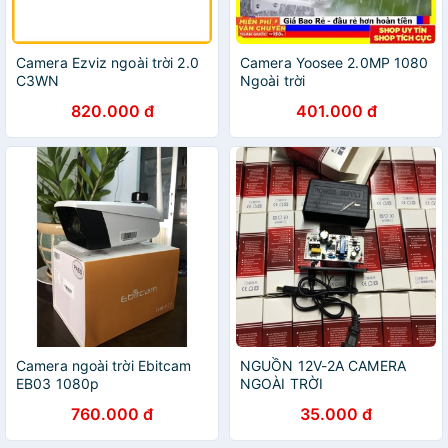
Camera Ezviz ngoài trời 2.0
Camera Yoosee 2.0MP 1080
C3WN
Ngoài trời
820.000 đ
401.000 đ
Camera ngoài trời Ebitcam
NGUỒN 12V-2A CAMERA
EB03 1080p
NGOÀI TRỜI
760.000 đ
35.000 đ