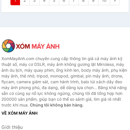
1
2
3
4
5
6
7
8
9
10
»
XomMayAnh.com chuyên cung cấp thông tin giá cả máy ảnh kỹ
thuật số, máy cơ DSLR, máy ảnh không gương lật Mirroless, máy
ảnh du lịch, máy quay phim, ống kính len, body máy ảnh, phụ kiện
máy ảnh, thẻ nhớ, tripod, monopod, gimbal, pin máy ảnh, drone,
flycam, camera giám sát, cam hành trình, balo túi xách dây đeo
máy ảnh phong phú, đa dạng, dễ dàng lựa chọn... Bằng khả năng
sẵn có cùng sự nỗ lực không ngừng, chúng tôi đã tổng hợp hơn
200000 sản phẩm, giúp bạn có thể so sánh giá, tìm giá rẻ nhất
trước khi mua.
Chúng tôi không bán hàng.
VỀ XÓM MÁY ẢNH
Giới thiệu