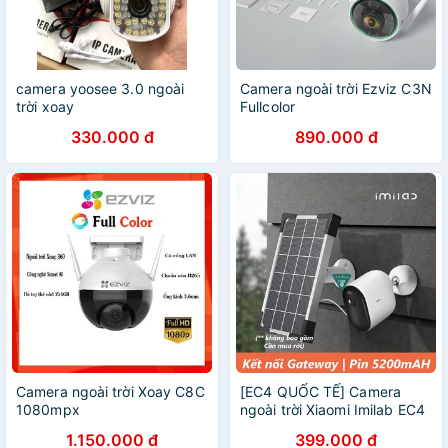
camera yoosee 3.0 ngoài
Camera ngoài trời Ezviz C3N
trời xoay
Fullcolor
330.000 đ
890.000 đ
Camera ngoài trời Xoay C8C
[EC4 QUỐC TẾ] Camera
1080mpx
ngoài trời Xiaomi Imilab EC4
- Camera IP ngoài trời
1.150.000 đ
399.000 đ
Xiaomi Imilab EC4